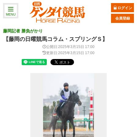
ログイン
MENU
会員登録
藤岡記者 勝負がかり
【藤岡の日曜競馬コラム・スプリングＳ】
公開日:2025年3月15日 17:00
更新日:2025年3月15日 17:00