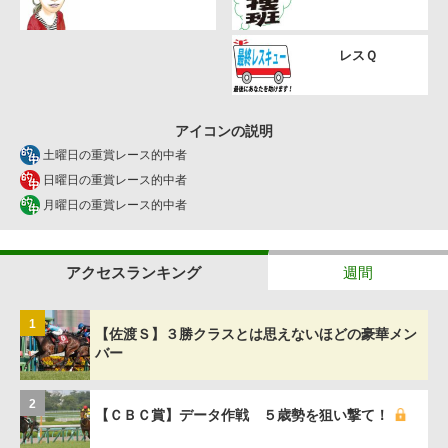
レスＱ
アイコンの説明
土曜日の重賞レース的中者
日曜日の重賞レース的中者
月曜日の重賞レース的中者
アクセスランキング
週間
1
【佐渡Ｓ】３勝クラスとは思えないほどの豪華メン
バー
2
【ＣＢＣ賞】データ作戦 ５歳勢を狙い撃て！