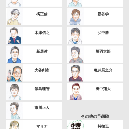
橘正信
新谷学
木津信之
弘中勝
新居哲
勝羽太郎
大谷剣市
亀井辰之介
飯島理智
田中翔大
市川正人
その他の予想陣
マリナ
特捜班