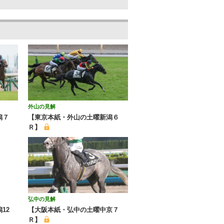
外山の見解
潟７
【東京本紙・外山の土曜新潟６
Ｒ】
弘中の見解
12
【大阪本紙・弘中の土曜中京７
Ｒ】