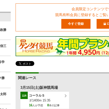
会員限定コンテンツで
競馬有料会員に登録するとご覧
今すぐ登録
政勝
信三
谷学
関連レース
中勝
3月15日(土)阪神競馬場
太郎
コーラルＳ
11R
ダ1400m 15:35
16
8
人が予想
本の記事