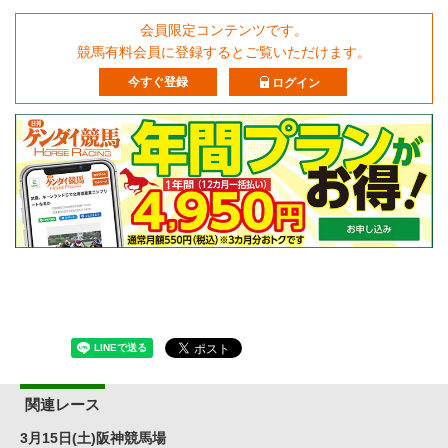
会員限定コンテンツです。
競馬有料会員に登録するとご覧いただけます。
今すぐ登録
ログイン
関連レース
3月15日(土)阪神競馬場