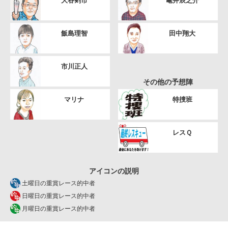
大谷剣市
亀井辰之介
飯島理智
田中翔大
市川正人
その他の予想陣
マリナ
特捜班
レスＱ
アイコンの説明
土曜日の重賞レース的中者
日曜日の重賞レース的中者
月曜日の重賞レース的中者