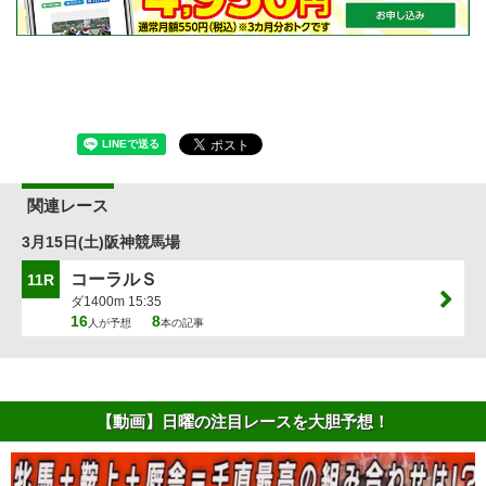
関連レース
3月15日(土)阪神競馬場
コーラルＳ
11R
ダ1400m 15:35
16
8
人が予想
本の記事
【動画】日曜の注目レースを大胆予想！