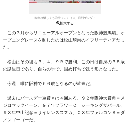
昨年は惜しくも②着（内）（Ｃ）日刊ゲンダイ
拡大する
この３月からリニューアルオープンとなった阪神競馬場。オ
ープニングレースを制したのは松山騎乗のイフリーティアだっ
た。
松山はその後も３、４、９Ｒで勝利。この日は自身の３５歳
の誕生日であり、自らの手で、固め打ちで祝う形となった。
今週土曜に阪神で５６歳となるのが武豊だ。
過去にバースデー重賞Ｖは４回ある。９２年阪神大賞典＝メ
ジロマックイーン、９７年フラワーＣ＝シーキングザパール、
９８年中山記念＝サイレンススズカ、０８年ファルコンＳ＝ダ
ノンゴーゴーだ。