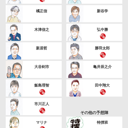
橘正信
新谷学
木津信之
弘中勝
新居哲
勝羽太郎
大谷剣市
亀井辰之介
飯島理智
田中翔大
市川正人
その他の予想陣
マリナ
特捜班