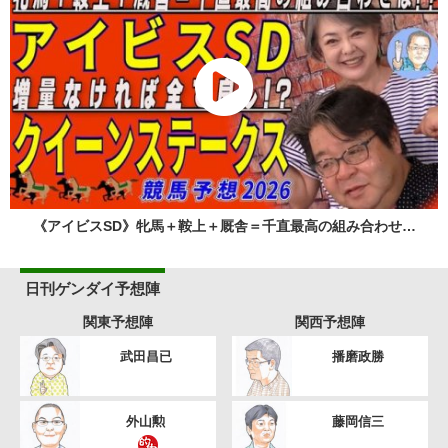
《アイビスSD》牝馬＋鞍上＋厩舎＝千直最高の組み合わせ…
日刊ゲンダイ予想陣
関東予想陣
関西予想陣
武田昌已
播磨政勝
外山勲
藤岡信三