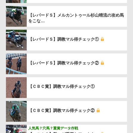
【レパードＳ】メルカントゥール杉山晴流の攻め馬
をこな…
【レパードＳ】調教マル得チェック①
【レパードＳ】調教マル得チェック②
【ＣＢＣ賞】調教マル得チェック①
【ＣＢＣ賞】調教マル得チェック②
人気馬？穴馬？重賞データ作戦