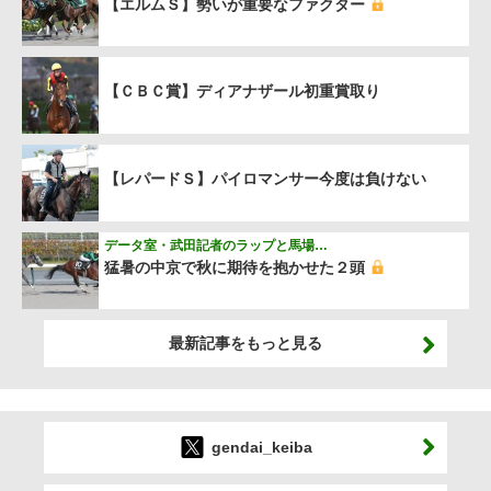
【エルムＳ】勢いが重要なファクター
【ＣＢＣ賞】ディアナザール初重賞取り
【レパードＳ】パイロマンサー今度は負けない
データ室・武田記者のラップと馬場…
猛暑の中京で秋に期待を抱かせた２頭
最新記事をもっと見る
gendai_keiba