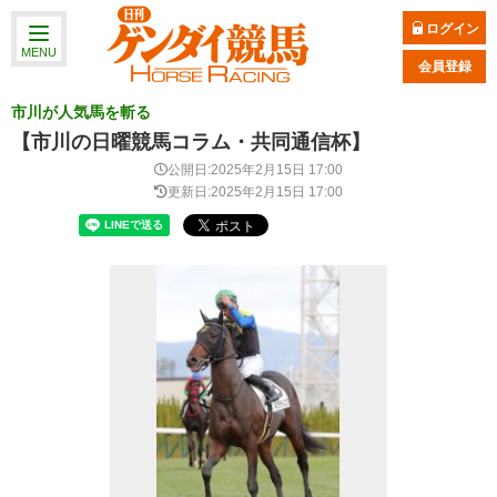
ログイン
MENU
会員登録
市川が人気馬を斬る
【市川の日曜競馬コラム・共同通信杯】
公開日:2025年2月15日 17:00
更新日:2025年2月15日 17:00