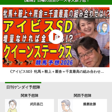
【動画】日曜の注目レースを大胆予想！
《アイビスSD》牝馬＋鞍上＋厩舎＝千直最高の組み合わせ…
日刊ゲンダイ予想陣
関東予想陣
関西予想陣
武田昌已
播磨政勝