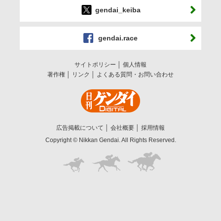
gendai_keiba
gendai.race
サイトポリシー
個人情報
著作権
リンク
よくある質問・お問い合わせ
広告掲載について
会社概要
採用情報
Copyright © Nikkan Gendai. All Rights Reserved.