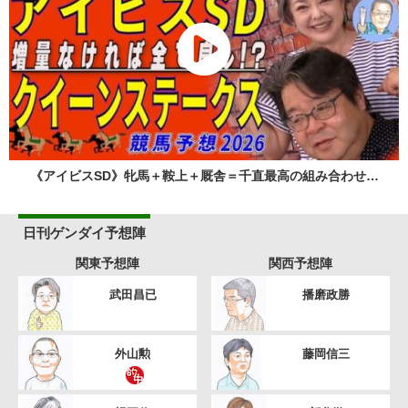
《アイビスSD》牝馬＋鞍上＋厩舎＝千直最高の組み合わせ…
日刊ゲンダイ予想陣
関東予想陣
関西予想陣
武田昌已
播磨政勝
外山勲
藤岡信三