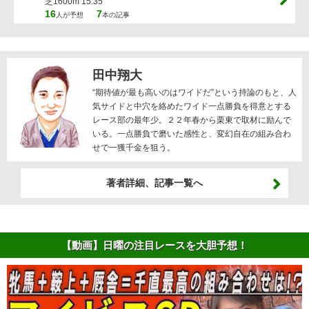
芝1600m 15:35
16
7
人が予想
本の記事
田中翔大
“期待値が最も高いのはワイドだ”という持論のもと、人
気サイドと中穴を絡めたワイド一点勝負を得意とする
レース部の最年少。２２年春から栗東で取材に励んで
いる。一点勝負で磨いた感性と、変幻自在の組み合わ
せで一獲千金を狙う。
著者詳細、記事一覧へ
【動画】日曜の注目レースを大胆予想！