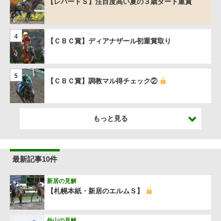
【レパードＳ】注目度高い夏の３歳ダート重賞
4
【ＣＢＣ賞】ディアナザール初重賞取り
5
【ＣＢＣ賞】調教マル得チェック②
もっと見る
最新記事10件
新居の見解
【札幌本紙・新居のエルムＳ】
外山の見解