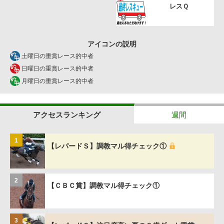
レスＱ
アイコンの説明
土曜日の重賞レース的中者
日曜日の重賞レース的中者
月曜日の重賞レース的中者
アクセスランキング
週間
1
【レパードＳ】調教マル得チェック①
2
【ＣＢＣ賞】調教マル得チェック①
3