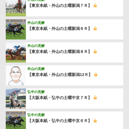
【東京本紙・外山の土曜新潟７Ｒ】
外山の見解
【東京本紙・外山の土曜新潟６Ｒ】
外山の見解
【東京本紙・外山の土曜新潟８Ｒ】
外山の見解
【東京本紙・外山の土曜新潟12Ｒ】
弘中の見解
【大阪本紙・弘中の土曜中京７Ｒ】
弘中の見解
【大阪本紙・弘中の土曜中京６Ｒ】