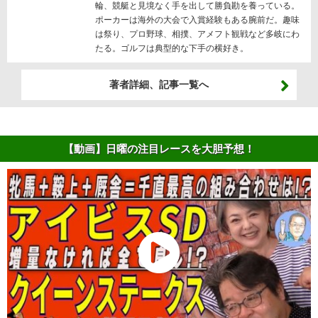
輪、競艇と見境なく手を出して勝負勘を養っている。
ポーカーは海外の大会で入賞経験もある腕前だ。趣味
は祭り、プロ野球、相撲、アメフト観戦など多岐にわ
たる。ゴルフは典型的な下手の横好き。
著者詳細、記事一覧へ
【動画】日曜の注目レースを大胆予想！