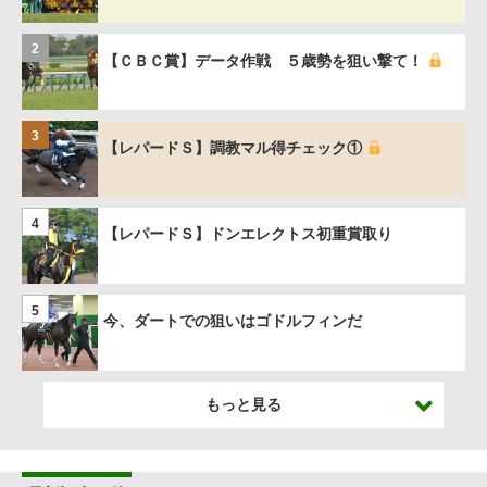
2
【ＣＢＣ賞】データ作戦 ５歳勢を狙い撃て！
3
【レパードＳ】調教マル得チェック①
4
【レパードＳ】ドンエレクトス初重賞取り
5
今、ダートでの狙いはゴドルフィンだ
もっと見る