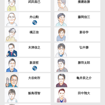
武田昌已
播磨政勝
外山勲
藤岡信三
橘正信
新谷学
木津信之
弘中勝
新居哲
勝羽太郎
大谷剣市
亀井辰之介
飯島理智
田中翔大