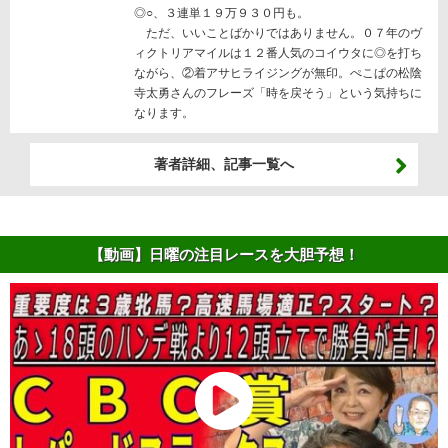
◎○、３連単１９万９３０円も。
ただ、いいことばかりではありません。０７年のヴ
ィクトリアマイルは１２番人気のコイウタに◎を打ち
ながら、②着アサヒライジングが無印。ぺこぱの松陰
寺太勇さんのフレーズ「時を戻そう」という気持ちに
なります。
著者詳細、記事一覧へ
【動画】日曜の注目レースを大胆予想！