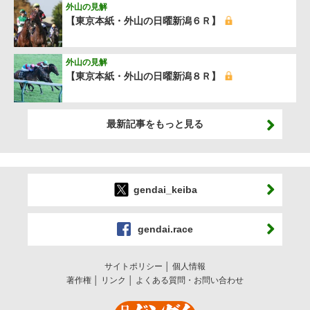
外山の見解
【東京本紙・外山の日曜新潟６Ｒ】
外山の見解
【東京本紙・外山の日曜新潟８Ｒ】
最新記事をもっと見る
gendai_keiba
gendai.race
サイトポリシー
個人情報
著作権
リンク
よくある質問・お問い合わせ