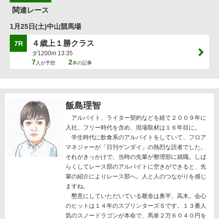
関連レース
1月25日(土)中山競馬場
４歳上１勝クラス
7R
ダ1200m 13:35
7
2
人が予想
本の記事
飯島理智
アルバイト、ライター契約などを経て２００９年に
入社。フリー時代を含め、現場取材は１６年目に。
学生時代に飲食系のアルバイトをしていて、フロア
マネジャーが「日刊ゲンダイ」の熱烈な読者でした。
それがきっかけで、当時の先輩が整理部に就職。しば
らくしてレース部のアルバイトに空きができると、先
輩の紹介によりレース部へ。人と人のつながりを感じ
ますね。
懇意にしていただいている厩舎は奥平、高木。会心
のヒットは１４年のスプリンターズＳです。１３番人
気のスノードラゴンが本命で、馬単２万６０４０円を