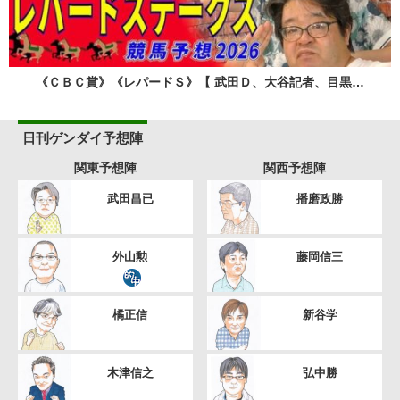
《ＣＢＣ賞》《レパードＳ》【 武田Ｄ、大谷記者、目黒…
日刊ゲンダイ予想陣
関東予想陣
関西予想陣
武田昌已
播磨政勝
外山勲
藤岡信三
橘正信
新谷学
木津信之
弘中勝