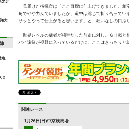
辰之介
見届けた指揮官は「ここ目標に仕上げてきました。相
角でやや力んでいましたが、道中は総じて折り合ってい
翔大
サッとやって仕上がると思います」と、狂いなしの口ぶ
世界レベルの猛者が相手だった前走に対し、ＧⅡ戦と
バイ遠征が視野に入っているだけに、ここはきっちりと
陣
捜班
スＱ
関連レース
1月26日(日)中京競馬場