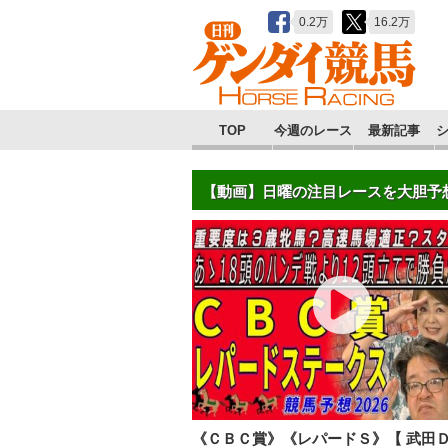
0.2万
16.2万
TOP
今週のレース
最新記事
【動画】日曜の注目レースを大胆予
《ＣＢＣ賞》《レパードＳ》【 武田