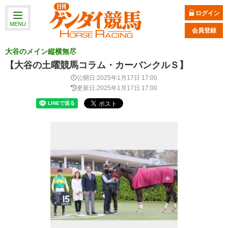
ログイン
MENU
会員登録
大谷のメイン縦横無尽
【大谷の土曜競馬コラム・カーバンクルＳ】
公開日:2025年1月17日 17:00
更新日:2025年1月17日 17:00