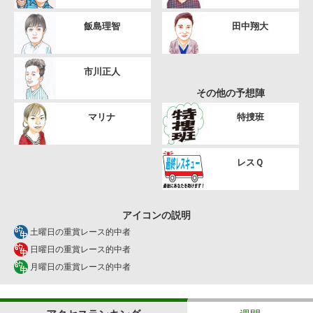
飯島理智
田中翔大
市川正人
その他の予想陣
マリナ
特捜班
レスＱ
アイコンの説明
土曜日の重賞レース的中者
日曜日の重賞レース的中者
月曜日の重賞レース的中者