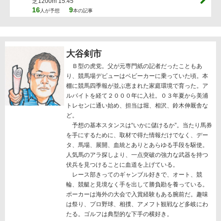
芝1200m 15:45
16
9
人が予想
本の記事
大谷剣市
Ｂ型の虎党。父が元専門紙の記者だったこともあ
り、競馬場デビューはベビーカーに乗っていた頃。本
棚に競馬四季報が並ぶ恵まれた家庭環境で育った。ア
ルバイトを経て２０００年に入社。０３年夏から美浦
トレセンに通い始め、担当は堀、相沢、鈴木伸厩舎な
ど。
予想の基本スタンスは“いかに儲けるか”。当たり馬券
を手にするために、取材で得た情報だけでなく、デー
タ、馬場、展開、血統とありとあらゆる手段を駆使。
人気馬のアラ探しより、一点突破の強力な武器を持つ
伏兵を見つけることに血道を上げている。
レース部きってのギャンブル好きで、オート、競
輪、競艇と見境なく手を出して勝負勘を養っている。
ポーカーは海外の大会で入賞経験もある腕前だ。趣味
は祭り、プロ野球、相撲、アメフト観戦など多岐にわ
たる。ゴルフは典型的な下手の横好き。