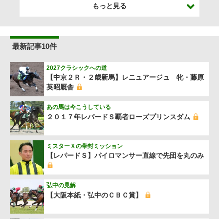
もっと見る
最新記事10件
2027クラシックへの道
【中京２Ｒ・２歳新馬】レニュアージュ 牝・藤原
英昭厩舎
あの馬は今こうしている
２０１７年レパードＳ覇者ローズプリンスダム
ミスターＸの帯封ミッション
【レパードＳ】パイロマンサー直線で先団を丸のみ
弘中の見解
【大阪本紙・弘中のＣＢＣ賞】