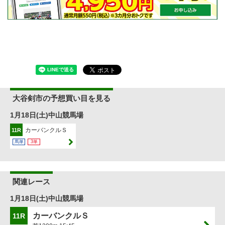
大谷剣市の予想買い目を見る
1月18日(土)中山競馬場
カーバンクルＳ
11R
馬単
3単
関連レース
1月18日(土)中山競馬場
カーバンクルＳ
11R