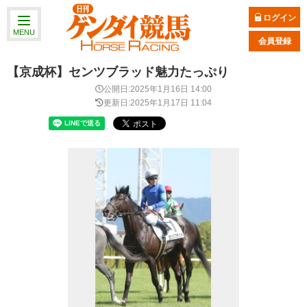
ログイン
MENU
会員登録
【京成杯】センツブラッド魅力たっぷり
公開日:2025年1月16日 14:00
更新日:2025年1月17日 11:04