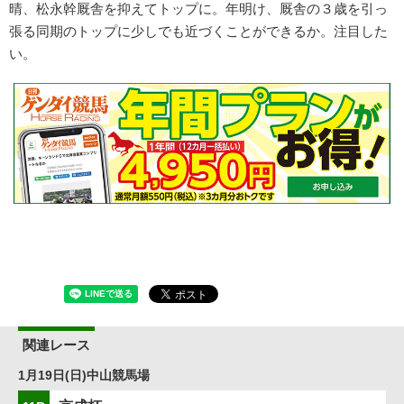
晴、松永幹厩舎を抑えてトップに。年明け、厩舎の３歳を引っ
張る同期のトップに少しでも近づくことができるか。注目した
い。
関連レース
1月19日(日)中山競馬場