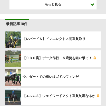
もっと見る
最新記事10件
【レパードＳ】ドンエレクトス初重賞取り
【ＣＢＣ賞】データ作戦 ５歳勢を狙い撃て！
今、ダートでの狙いはゴドルフィンだ
【エルムＳ】ウェイワードアクト重賞制覇なるか