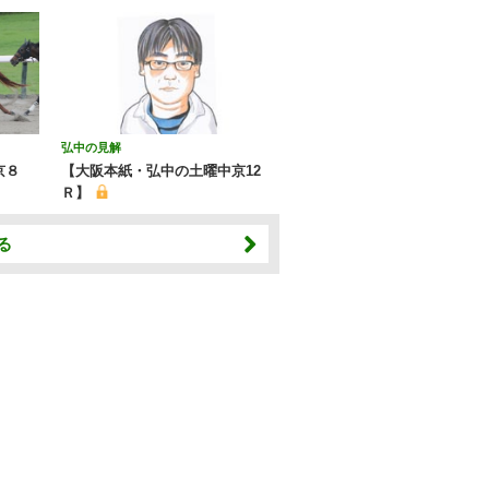
弘中の見解
京８
【大阪本紙・弘中の土曜中京12
Ｒ】
る