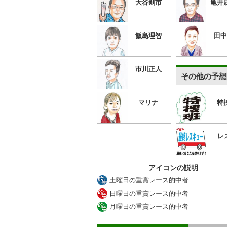
大谷剣市
亀井
飯島理智
田中
市川正人
その他の予想
マリナ
特
レ
アイコンの説明
土曜日の重賞レース的中者
日曜日の重賞レース的中者
月曜日の重賞レース的中者