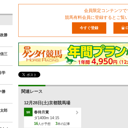
会員限定コンテンツで
競馬有料会員に登録するとご覧
今すぐ登録
政勝
信三
谷学
関連レース
中勝
12月28日(土)京都競馬場
太郎
春待月賞
9R
ダ1400m 14:15
16
3
人が予想
本の記事