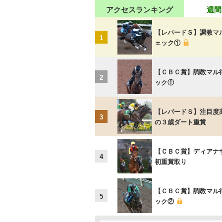
アクセスランキング
週間
【レパードＳ】調教マ
1
ェック①
【ＣＢＣ賞】調教マル
2
ック①
【レパードＳ】注目度
3
の３歳ダート重賞
【ＣＢＣ賞】ディアナ
4
初重賞取り
【ＣＢＣ賞】調教マル
5
ック②