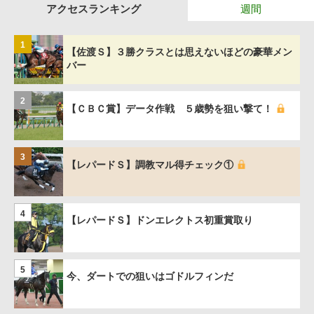
アクセスランキング
週間
1
【佐渡Ｓ】３勝クラスとは思えないほどの豪華メン
バー
2
【ＣＢＣ賞】データ作戦 ５歳勢を狙い撃て！
3
【レパードＳ】調教マル得チェック①
4
【レパードＳ】ドンエレクトス初重賞取り
5
今、ダートでの狙いはゴドルフィンだ