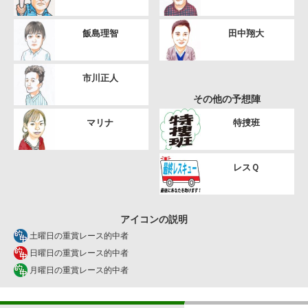
飯島理智
田中翔大
市川正人
その他の予想陣
マリナ
特捜班
レスＱ
アイコンの説明
土曜日の重賞レース的中者
日曜日の重賞レース的中者
月曜日の重賞レース的中者