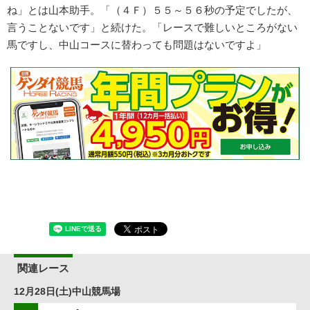
ね」とは山本助手。「（４Ｆ）５５～５６秒の予定でしたが、
言うことないです」と続けた。「レースで難しいところがない
馬ですし、中山コースに替わっても問題はないですよ」
関連レース
12月28日(土)中山競馬場