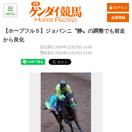
ログイン
MENU
会員登録
【ホープフルＳ】ジョバンニ〝静〟の調整でも前走
から良化
公開日:2024年12月25日 14:00
更新日:2024年12月25日 14:00