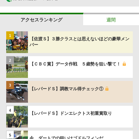
アクセスランキング
週間
1
【佐渡Ｓ】３勝クラスとは思えないほどの豪華メン
バー
2
【ＣＢＣ賞】データ作戦 ５歳勢を狙い撃て！
3
【レパードＳ】調教マル得チェック①
4
【レパードＳ】ドンエレクトス初重賞取り
5
今、ダートでの狙いはゴドルフィンだ