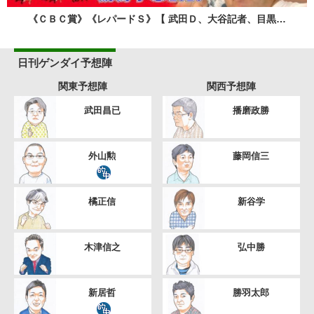
《ＣＢＣ賞》《レパードＳ》【 武田Ｄ、大谷記者、目黒…
日刊ゲンダイ予想陣
関東予想陣
関西予想陣
武田昌已
播磨政勝
外山勲
藤岡信三
橘正信
新谷学
木津信之
弘中勝
新居哲
勝羽太郎