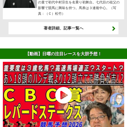
の童で初代中村宗生を名乗り初舞台。七代目の祖父の
影響で競馬に興味を持つ。馬券は３連複中心。（写
真：（Ｃ）松竹）
著者詳細、記事一覧へ
【動画】日曜の注目レースを大胆予想！