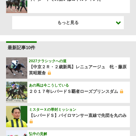
もっと見る
最新記事10件
2027クラシックへの道
【中京２Ｒ・２歳新馬】レニュアージュ 牝・藤原
英昭厩舎
あの馬は今こうしている
２０１７年レパードＳ覇者ローズプリンスダム
ミスターＸの帯封ミッション
【レパードＳ】パイロマンサー直線で先団を丸のみ
弘中の見解