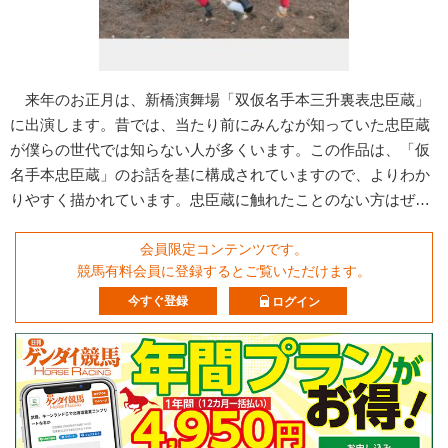
来年のお正月は、新橋演舞場「双仮名手本三升裏表忠臣蔵」
に出演します。昔では、当たり前にみんなが知っていた忠臣蔵
が僕らの世代では知らない人が多くいます。この作品は、「仮
名手本忠臣蔵」のお話を基に構成されていますので、よりわか
りやすく描かれています。忠臣蔵に触れたことのない方はぜ…
会員限定コンテンツです。
競馬有料会員に登録するとご覧いただけます。
今すぐ登録
ログイン