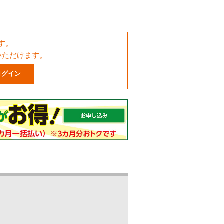
す。
いただけます。
ログイン