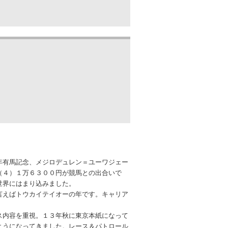
有馬記念、メジロデュレン＝ユーワジェー
（４）１万６３００円が競馬との出合いで
世界にはまり込みました。
えばトウカイテイオーの年です。キャリア
内容を重視。１３年秋に東京本紙になって
ようになってきました。レース＆パトロール