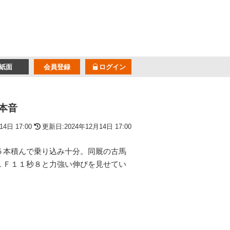
紙面
会員登録
ログイン
本音
4日 17:00
更新日:2024年12月14日 17:00
５本積んで乗り込み十分。同厩の古馬
１Ｆ１１秒８と力強い伸びを見せてい