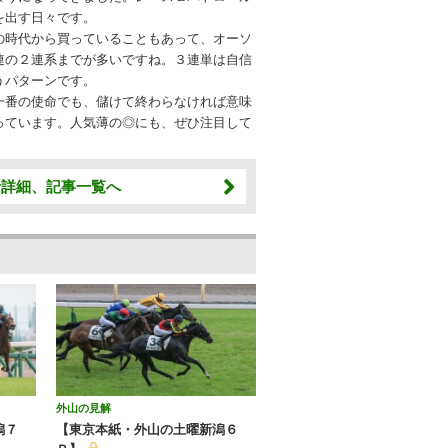
を出す日々です。
時代から買っていることもあって、オーソ
連の２連系までが多いですね。３連単は自信
うパターンです。
番の使命でも、儲けて終わらなければ意味
っています。人気薄の◎にも、ぜひ注目して
者詳細、記事一覧へ
外山の見解
潟７
【東京本紙・外山の土曜新潟６