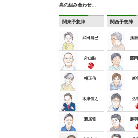
高の組み合わせ…
関東予想陣
関西予想陣
武田昌已
播磨
外山勲
藤岡
橘正信
新
木津信之
弘
新居哲
勝羽