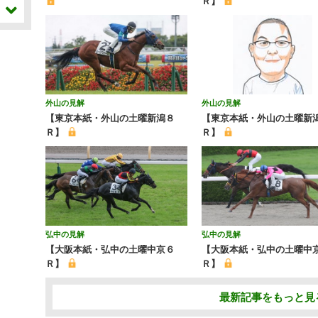
Ｒ】
外山の見解
外山の見解
【東京本紙・外山の土曜新潟８
【東京本紙・外山の土曜新潟
Ｒ】
Ｒ】
弘中の見解
弘中の見解
【大阪本紙・弘中の土曜中京６
【大阪本紙・弘中の土曜中
Ｒ】
Ｒ】
最新記事をもっと見