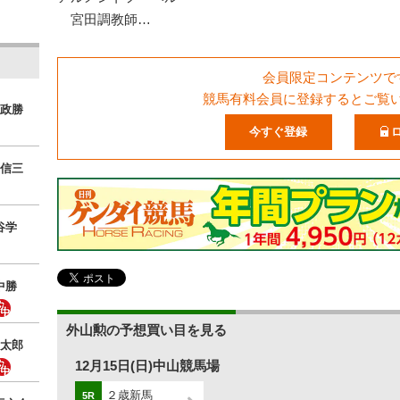
宮田調教師…
会員限定コンテンツで
競馬有料会員に登録するとご覧
政勝
今すぐ登録
信三
谷学
中勝
外山勲の予想買い目を見る
太郎
12月15日(日)中山競馬場
２歳新馬
5R