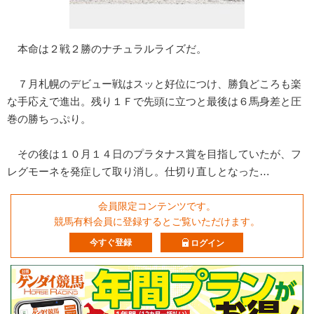
本命は２戦２勝のナチュラルライズだ。
７月札幌のデビュー戦はスッと好位につけ、勝負どころも楽
な手応えで進出。残り１Ｆで先頭に立つと最後は６馬身差と圧
巻の勝ちっぷり。
その後は１０月１４日のプラタナス賞を目指していたが、フ
レグモーネを発症して取り消し。仕切り直しとなった…
会員限定コンテンツです。
競馬有料会員に登録するとご覧いただけます。
今すぐ登録
ログイン