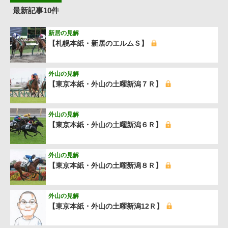
最新記事10件
新居の見解
【札幌本紙・新居のエルムＳ】
外山の見解
【東京本紙・外山の土曜新潟７Ｒ】
外山の見解
【東京本紙・外山の土曜新潟６Ｒ】
外山の見解
【東京本紙・外山の土曜新潟８Ｒ】
外山の見解
【東京本紙・外山の土曜新潟12Ｒ】