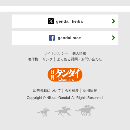
gendai_keiba
gendai.race
サイトポリシー
個人情報
著作権
リンク
よくある質問・お問い合わせ
広告掲載について
会社概要
採用情報
Copyright © Nikkan Gendai. All Rights Reserved.