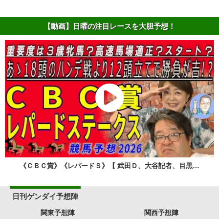
【動画】日曜の注目レースを大胆予想！
《ＣＢＣ賞》《レパードＳ》【 武田Ｄ、大谷記者、目黒…
日刊ゲンダイ予想陣
関東予想陣
関西予想陣