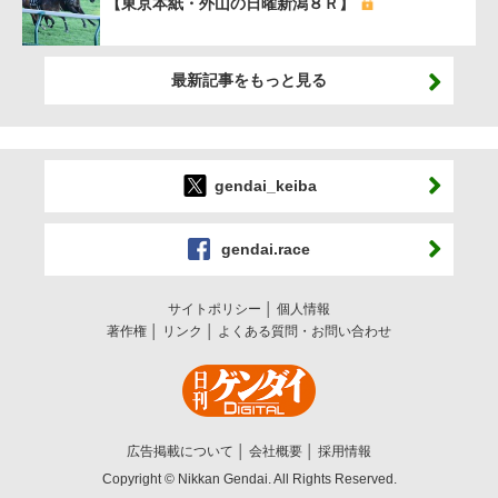
【東京本紙・外山の日曜新潟８Ｒ】
最新記事をもっと見る
gendai_keiba
gendai.race
サイトポリシー
個人情報
著作権
リンク
よくある質問・お問い合わせ
広告掲載について
会社概要
採用情報
Copyright © Nikkan Gendai. All Rights Reserved.