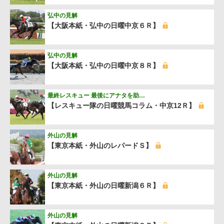
弘中の見解
【大阪本紙・弘中の日曜中京６Ｒ】
弘中の見解
【大阪本紙・弘中の日曜中京８Ｒ】
最終レスキュー 最後にアナタを助…
【レスキュー隊の日曜競馬コラム・中京12Ｒ】
外山の見解
【東京本紙・外山のレパードＳ】
外山の見解
【東京本紙・外山の日曜新潟６Ｒ】
外山の見解