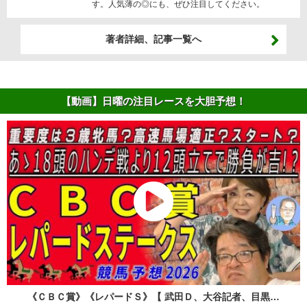
す。人気薄の◎にも、ぜひ注目してください。
著者詳細、記事一覧へ
【動画】日曜の注目レースを大胆予想！
《ＣＢＣ賞》《レパードＳ》【 武田Ｄ、大谷記者、目黒…