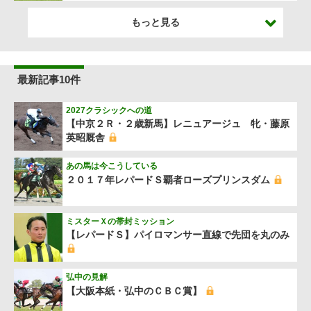
もっと見る
最新記事10件
2027クラシックへの道
【中京２Ｒ・２歳新馬】レニュアージュ 牝・藤原
英昭厩舎
あの馬は今こうしている
２０１７年レパードＳ覇者ローズプリンスダム
ミスターＸの帯封ミッション
【レパードＳ】パイロマンサー直線で先団を丸のみ
弘中の見解
【大阪本紙・弘中のＣＢＣ賞】