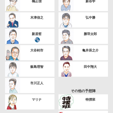
橘正信
新谷学
木津信之
弘中勝
新居哲
勝羽太郎
大谷剣市
亀井辰之介
飯島理智
田中翔大
市川正人
その他の予想陣
マリナ
特捜班