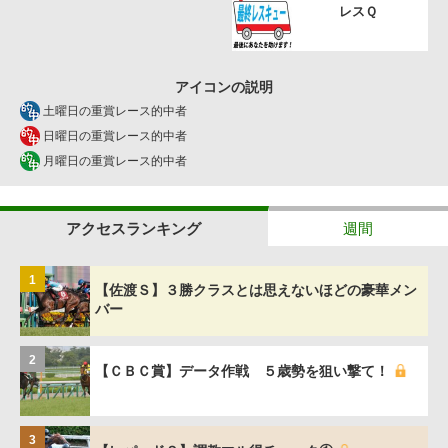
レスＱ
アイコンの説明
土曜日の重賞レース的中者
日曜日の重賞レース的中者
月曜日の重賞レース的中者
アクセスランキング
週間
1
【佐渡Ｓ】３勝クラスとは思えないほどの豪華メン
バー
2
【ＣＢＣ賞】データ作戦 ５歳勢を狙い撃て！
3