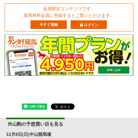
会員限定コンテンツです。
競馬有料会員に登録するとご覧いただけます。
今すぐ登録
ログイン
外山勲の予想買い目を見る
12月8日(日)中山競馬場