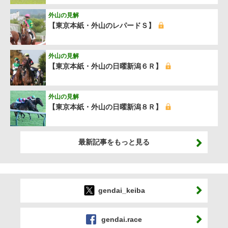
外山の見解
【東京本紙・外山のレパードＳ】
外山の見解
【東京本紙・外山の日曜新潟６Ｒ】
外山の見解
【東京本紙・外山の日曜新潟８Ｒ】
最新記事をもっと見る
gendai_keiba
gendai.race