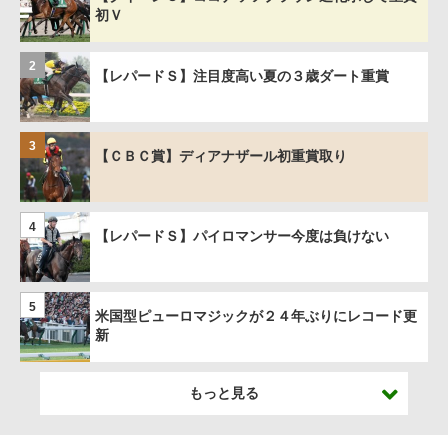
初Ｖ
2
【レパードＳ】注目度高い夏の３歳ダート重賞
3
【ＣＢＣ賞】ディアナザール初重賞取り
4
【レパードＳ】パイロマンサー今度は負けない
5
米国型ピューロマジックが２４年ぶりにレコード更
新
もっと見る