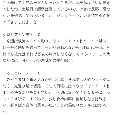
こへ向けて上昇ムードといったところだ。武英師は「いい動き
でしたね。土曜日で態勢は整っているので、けさは反応、息づ
かいを確認してもらいました。ジョッキーもいい表情で引き揚
げてきましたよ」と。
グロリアムンディ Ｃ
今週は坂路４Ｆ５２秒８、ラスト２Ｆ２４秒９―１２秒５。
朝一番に内めを通ってしっかり追われながらも時計は平凡。そ
れでも近走はそれほど攻め駆けしなくなっているので、この馬
なりには十分か。いい意味での平行線だ。
ドゥラエレーデ Ｃ
みやこＳは２番人気ながらも⑪着。それでも大敗ショックは
なく、先週水曜は坂路、そして日曜にはＣウッドで１Ｆ１１秒
１と軽快な走りを見せていた。今週は坂路で４Ｆ５６秒２、ラ
スト２４秒７―１２秒２。少し攻め内容に物足りなさは残る
が、脚さばき自体は重さがない。この馬なりのデキにはある
か。