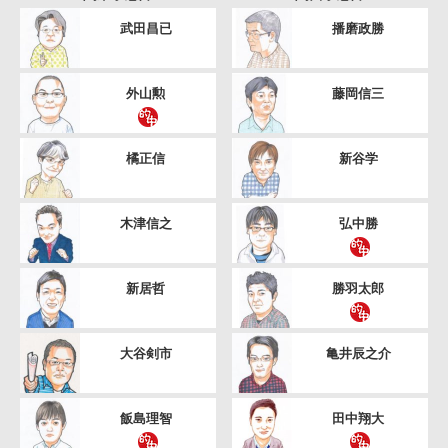
武田昌已
播磨政勝
外山勲
藤岡信三
橘正信
新谷学
木津信之
弘中勝
新居哲
勝羽太郎
大谷剣市
亀井辰之介
飯島理智
田中翔大