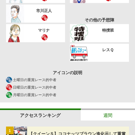
市川正人
その他の予想陣
マリナ
特捜班
レスＱ
アイコンの説明
土曜日の重賞レース的中者
日曜日の重賞レース的中者
月曜日の重賞レース的中者
アクセスランキング
週間
1
【クイーンＳ】ココナッツブラウン進化示して重賞