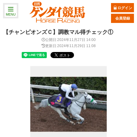
ログイン
MENU
会員登録
【チャンピオンズＣ】調教マル得チェック①
公開日:2024年11月27日 14:00
更新日:2024年11月29日 11:08