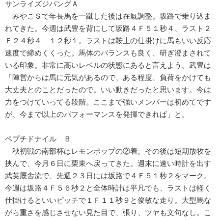
サンライズジパングＡ
みやこＳで年長馬を一蹴した後は在厩調整。坂路で乗り込ま
れてきた。今週は武豊を背にして坂路４Ｆ５１秒４、ラスト２
Ｆ２４秒４―１２秒１。ラストは鞍上の仕掛けに馬もいい反応
速度で締めくくった。馬体のバランスも良く、研ぎ澄まされて
いる印象。非常に高いレベルの状態にあると言えよう。武豊は
「陣営からは馬に元気があるので、ある程度、負荷をかけても
大丈夫とのことだったので。いい動きだったと思います。今は
力をつけていってる段階。ここまで強いメンバーは初めてです
が、今まで以上のパフォーマンスを発揮できれば」と。
ペプチドナイル Ｂ
秋初戦の南部杯はレモンポップの②着。その後は短期放牧を
挟んで、今月６日に栗東へ戻ってきた。週末に速い時計を出す
武英厩舎流で、先週２３日には坂路で４Ｆ５１秒２をマーク。
今週は坂路４Ｆ５６秒２と全体時計は平凡でも、ラストは軽く
仕掛けるといいピッチで１Ｆ１１秒９と俊敏な走り。大型馬な
がら重さを感じさせない見た目で、張り、ツヤも文句なし。こ