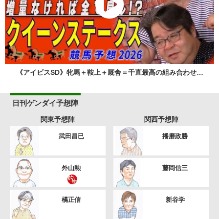
《アイビスSD》牝馬＋鞍上＋厩舎＝千直最高の組み合わせ…
日刊ゲンダイ予想陣
関東予想陣
関西予想陣
武田昌已
播磨政勝
外山勲
藤岡信三
橘正信
新谷学