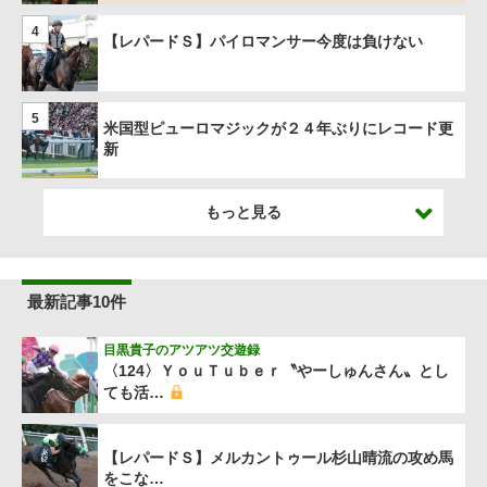
4
【レパードＳ】パイロマンサー今度は負けない
5
米国型ピューロマジックが２４年ぶりにレコード更
新
もっと見る
最新記事10件
目黒貴子のアツアツ交遊録
〈124〉ＹｏｕＴｕｂｅｒ〝やーしゅんさん〟とし
ても活…
【レパードＳ】メルカントゥール杉山晴流の攻め馬
をこな…