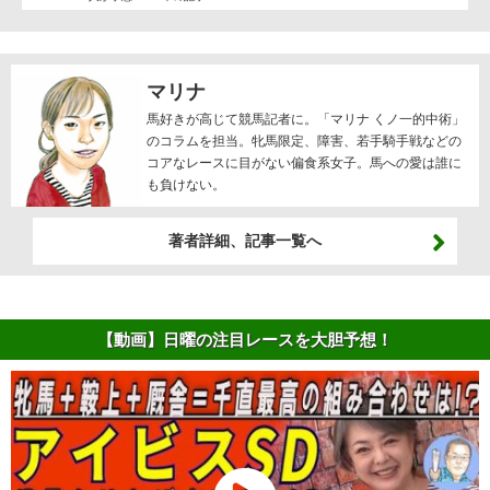
マリナ
馬好きが高じて競馬記者に。「マリナ くノ一的中術」
のコラムを担当。牝馬限定、障害、若手騎手戦などの
コアなレースに目がない偏食系女子。馬への愛は誰に
も負けない。
著者詳細、記事一覧へ
【動画】日曜の注目レースを大胆予想！