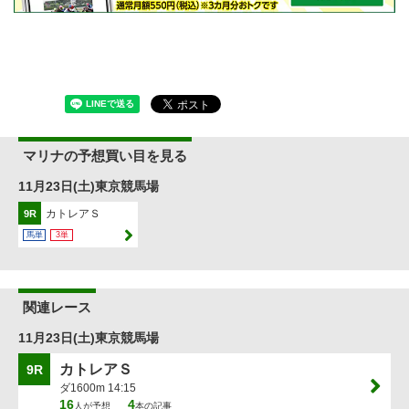
マリナの予想買い目を見る
11月23日(土)東京競馬場
カトレアＳ
9R
馬単
3単
関連レース
11月23日(土)東京競馬場
カトレアＳ
9R
ダ1600m 14:15
16
4
人が予想
本の記事