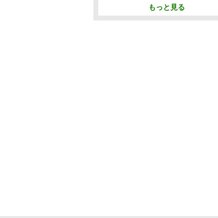
もっと見る