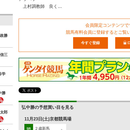
上村調教師 良く…
会員限定コンテンツで
競馬有料会員に登録するとご覧
政勝
今すぐ登録
信三
谷学
中勝
弘中勝の予想買い目を見る
太郎
11月23日(土)京都競馬場
２歳新馬
5R