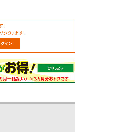
す。
いただけます。
ログイン