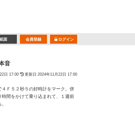
紙面
会員登録
ログイン
本音
2日 17:00
更新日:2024年11月22日 17:00
で４Ｆ５２秒５の好時計をマーク。併
り時間をかけて乗り込まれて、１週前
る。