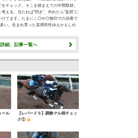
どをチェック。そこを踏まえての中間取材。
考える。当たれば“閃き”、外れたら“妄想”に
かけてます。たまに△◎や◎無印での決着で
も多い。生まれ育った某県民性ゆえかもしれ
者詳細、記事一覧へ
ゥール
【レパードＳ】調教マル得チェッ
ク①