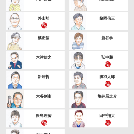
外山勲
藤岡信三
橘正信
新谷学
木津信之
弘中勝
新居哲
勝羽太郎
大谷剣市
亀井辰之介
飯島理智
田中翔大