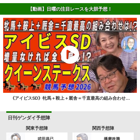
【動画】日曜の注目レースを大胆予想！
《アイビスSD》牝馬＋鞍上＋厩舎＝千直最高の組み合わせ…
日刊ゲンダイ予想陣
関東予想陣
関西予想陣
武田昌已
播磨政勝