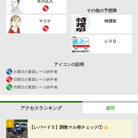
市川正人
その他の予想陣
マリナ
特捜班
レスＱ
アイコンの説明
土曜日の重賞レース的中者
日曜日の重賞レース的中者
月曜日の重賞レース的中者
アクセスランキング
週間
1
【レパードＳ】調教マル得チェック①