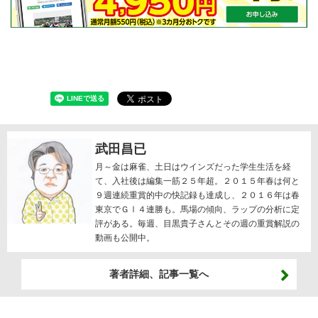
武田昌已
月～金は麻雀、土日はウインズだった学生生活を経
て、入社後は編集一筋２５年超。２０１５年春は何と
９週連続重賞的中の快記録も達成し、２０１６年は春
東京でＧⅠ４連勝も。馬場の傾向、ラップの分析に定
評がある。毎週、目黒貴子さんとその週の重賞解説の
動画も公開中。
著者詳細、記事一覧へ