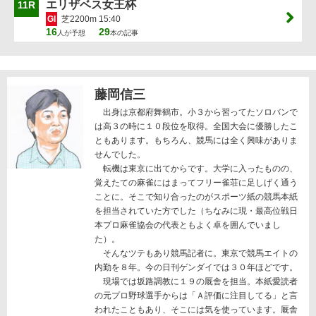
エリザベス女王杯
11R
GI
芝2200m 15:40
16
29
人が予想
本の記事
藤岡信三
出身は京都府舞鶴市。小３から習ってたソロバンで
は高３の時に１０段位を取得。全国大会に優勝したこ
ともあります。もちろん、競馬には全く興味がありま
せんでした。
転機は東京に出てからです。大学に入ったものの、
覚えたての麻雀にはまってフリー雀荘に足しげく通う
ことに。そこで知り合ったのがスポーツ紙の競馬本紙
を担当されていた方でした（ちなみに現・最高位戦日
本プロ麻雀協会の代表ともよく卓を囲んでいまし
た）。
そんなツテもあり競馬記者に。東京で競馬エイトの
内勤を８年。今の日刊ゲンダイでは３０年ほどです。
現場では坂路調教に１９の厩舎を担当。本紙愛読者
の元プロ野球選手からは「Ａ評価に注目してる」と言
われたこともあり、そこには気を使っています。厩舎