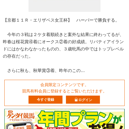
【京都１１Ｒ・エリザベス女王杯】 ハーパーで勝負する。
今年の３戦は２ケタ着順続きと案外な結果に終わってるが、
昨春は桜花賞④着にオークス②着の好成績。リバティアイラン
ドにはかなわなかったものの、３歳牝馬の中ではトップレベル
の存在だった。
さらに秋も、秋華賞③着、昨年のこの…
会員限定コンテンツです。
競馬有料会員に登録するとご覧いただけます。
今すぐ登録
ログイン