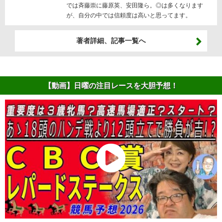
では斉藤崇に藤原英、安田隆ら。◎は多くなります
が、自分の中では信頼度は高いと思ってます。
著者詳細、記事一覧へ
【動画】日曜の注目レースを大胆予想！