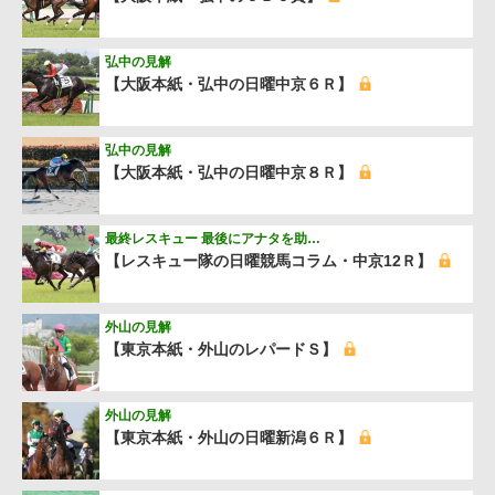
弘中の見解
【大阪本紙・弘中の日曜中京６Ｒ】
弘中の見解
【大阪本紙・弘中の日曜中京８Ｒ】
最終レスキュー 最後にアナタを助…
【レスキュー隊の日曜競馬コラム・中京12Ｒ】
外山の見解
【東京本紙・外山のレパードＳ】
外山の見解
【東京本紙・外山の日曜新潟６Ｒ】