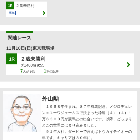
２歳未勝利
1R
馬単
関連レース
11月10日(日)東京競馬場
２歳未勝利
1R
ダ1400m 9:55
7
1
人が予想
本の記事
外山勲
１９６８年生まれ。８７年有馬記念、メジロデュレ
ン＝ユーワジェームスで決まった枠連（４）（４）１
万６３００円が競馬との出合いです。以降、どっぷり
とこの世界にはまり込みました。
９１年入社。ダービーで言えばトウカイテイオーの
年です。キャリアは３０年に。