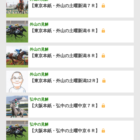
【東京本紙・外山の土曜新潟７Ｒ】
外山の見解
【東京本紙・外山の土曜新潟６Ｒ】
外山の見解
【東京本紙・外山の土曜新潟８Ｒ】
外山の見解
【東京本紙・外山の土曜新潟12Ｒ】
弘中の見解
【大阪本紙・弘中の土曜中京７Ｒ】
弘中の見解
【大阪本紙・弘中の土曜中京６Ｒ】