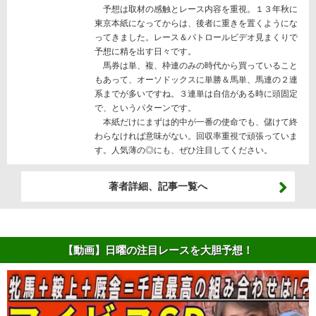
予想は取材の感触とレース内容を重視。１３年秋に
東京本紙になってからは、後者に重きを置くようにな
ってきました。レース＆パトロールビデオ見まくりで
予想に精を出す日々です。
馬券は単、複、枠連のみの時代から買っていること
もあって、オーソドックスに単勝＆馬単、馬連の２連
系までが多いですね。３連単は自信がある時に頭固定
で、というパターンです。
本紙だけにまずは的中が一番の使命でも、儲けて終
わらなければ意味がない。回収率重視で頑張っていま
す。人気薄の◎にも、ぜひ注目してください。
著者詳細、記事一覧へ
【動画】日曜の注目レースを大胆予想！