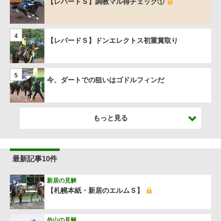
【レパードＳ】調教マル得チェック①
4
【レパードＳ】ドンエレクトス初重賞取り
5
今、ダートでの狙いはゴドルフィンだ
もっと見る
最新記事10件
新居の見解
【札幌本紙・新居のエルムＳ】
外山の見解