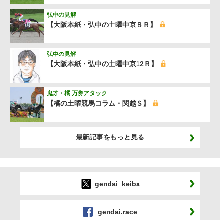
弘中の見解
【大阪本紙・弘中の土曜中京８Ｒ】
弘中の見解
【大阪本紙・弘中の土曜中京12Ｒ】
鬼才・橘 万券アタック
【橘の土曜競馬コラム・関越Ｓ】
最新記事をもっと見る
gendai_keiba
gendai.race