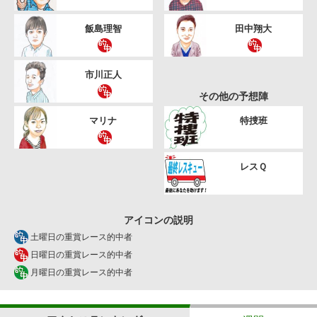
飯島理智
田中翔大
市川正人
その他の予想陣
マリナ
特捜班
レスＱ
アイコンの説明
土曜日の重賞レース的中者
日曜日の重賞レース的中者
月曜日の重賞レース的中者