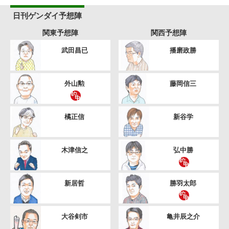
日刊ゲンダイ予想陣
関東予想陣
関西予想陣
武田昌已
播磨政勝
外山勲
藤岡信三
橘正信
新谷学
木津信之
弘中勝
新居哲
勝羽太郎
大谷剣市
亀井辰之介