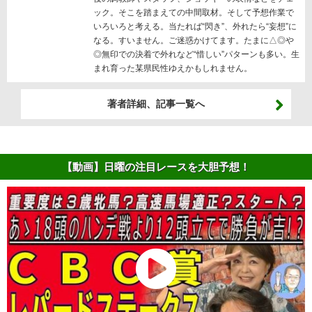
ック。そこを踏まえての中間取材。そして予想作業で
いろいろと考える。当たれば“閃き”、外れたら“妄想”に
なる。すいません。ご迷惑かけてます。たまに△◎や
◎無印での決着で外れなど“惜しい”パターンも多い。生
まれ育った某県民性ゆえかもしれません。
著者詳細、記事一覧へ
【動画】日曜の注目レースを大胆予想！