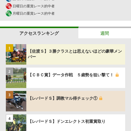
日曜日の重賞レース的中者
月曜日の重賞レース的中者
アクセスランキング
週間
1
【佐渡Ｓ】３勝クラスとは思えないほどの豪華メン
バー
2
【ＣＢＣ賞】データ作戦 ５歳勢を狙い撃て！
3
【レパードＳ】調教マル得チェック①
4
【レパードＳ】ドンエレクトス初重賞取り