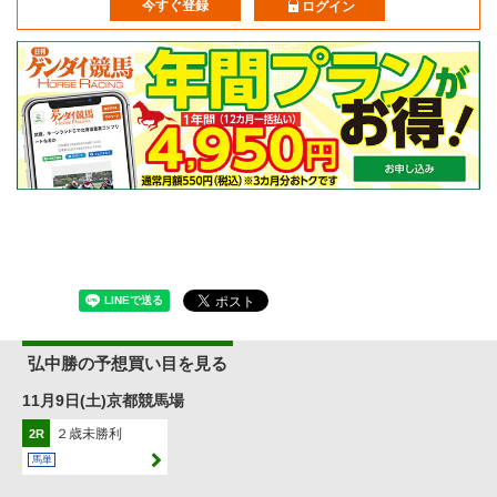
今すぐ登録
ログイン
弘中勝の予想買い目を見る
11月9日(土)京都競馬場
２歳未勝利
2R
馬単