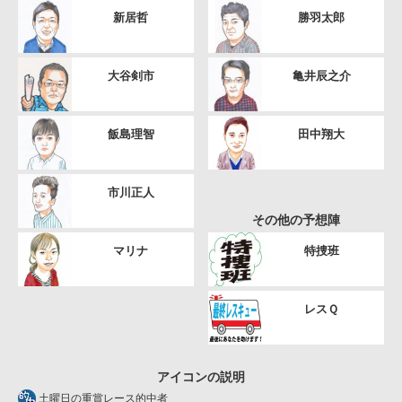
新居哲
勝羽太郎
大谷剣市
亀井辰之介
飯島理智
田中翔大
市川正人
その他の予想陣
マリナ
特捜班
レスＱ
アイコンの説明
土曜日の重賞レース的中者