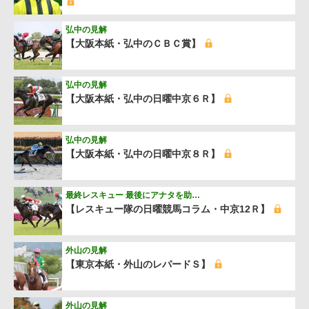
弘中の見解
【大阪本紙・弘中のＣＢＣ賞】
弘中の見解
【大阪本紙・弘中の日曜中京６Ｒ】
弘中の見解
【大阪本紙・弘中の日曜中京８Ｒ】
最終レスキュー 最後にアナタを助…
【レスキュー隊の日曜競馬コラム・中京12Ｒ】
外山の見解
【東京本紙・外山のレパードＳ】
外山の見解