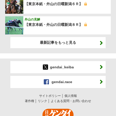
【東京本紙・外山の日曜新潟６Ｒ】
外山の見解
【東京本紙・外山の日曜新潟８Ｒ】
最新記事をもっと見る
gendai_keiba
gendai.race
サイトポリシー
個人情報
著作権
リンク
よくある質問・お問い合わせ