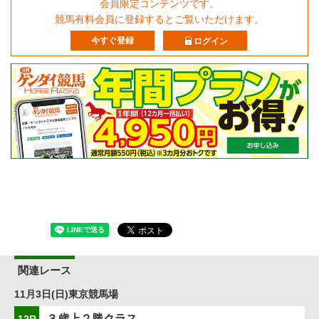
会員限定コンテンツです。
競馬有料会員に登録するとご覧いただけます。
今すぐ登録
ログイン
関連レース
11月3日(日)東京競馬場
３歳上２勝クラス
12R