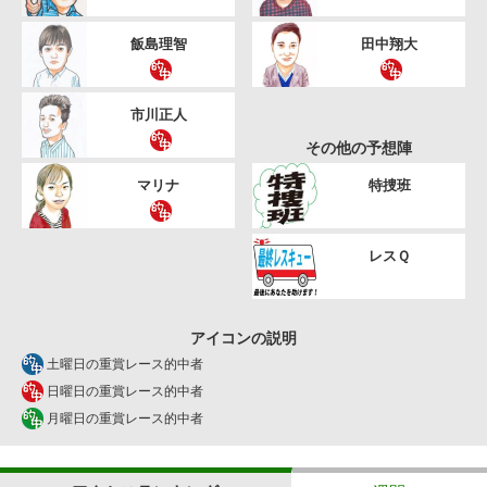
飯島理智
田中翔大
市川正人
その他の予想陣
マリナ
特捜班
レスＱ
アイコンの説明
土曜日の重賞レース的中者
日曜日の重賞レース的中者
月曜日の重賞レース的中者