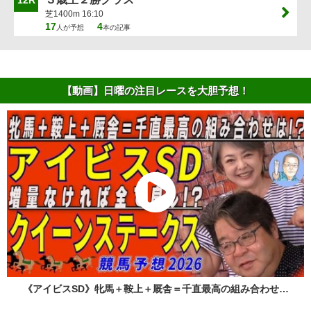
芝1400m 16:10
17
4
人が予想
本の記事
【動画】日曜の注目レースを大胆予想！
《アイビスSD》牝馬＋鞍上＋厩舎＝千直最高の組み合わせ…