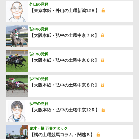
外山の見解
【東京本紙・外山の土曜新潟12Ｒ】
弘中の見解
【大阪本紙・弘中の土曜中京７Ｒ】
弘中の見解
【大阪本紙・弘中の土曜中京６Ｒ】
弘中の見解
【大阪本紙・弘中の土曜中京８Ｒ】
弘中の見解
【大阪本紙・弘中の土曜中京12Ｒ】
鬼才・橘 万券アタック
【橘の土曜競馬コラム・関越Ｓ】