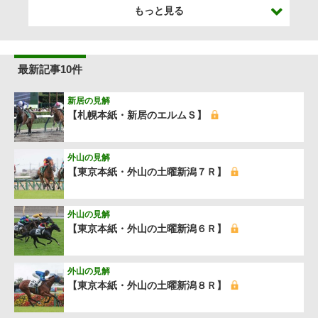
もっと見る
最新記事10件
新居の見解
【札幌本紙・新居のエルムＳ】
外山の見解
【東京本紙・外山の土曜新潟７Ｒ】
外山の見解
【東京本紙・外山の土曜新潟６Ｒ】
外山の見解
【東京本紙・外山の土曜新潟８Ｒ】