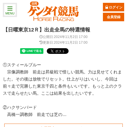
ログイン
MENU
会員登録
【日曜東京12Ｒ】出走全馬の特選情報
公開日:2024年11月2日 17:00
更新日:2024年11月2日 17:00
①スティールブルー
宗像調教師 前走は昇級戦で惜しい競馬。力は見せてくれま
した。その後は放牧でリセット。仕上がりはいいし、今回は
前々走で完勝した東京千四と条件もいいです。もっと上のクラ
スで走らせたい馬。ここは結果を出したいです。
②ハクサンバード
高橋一調教師 前走では芝の…