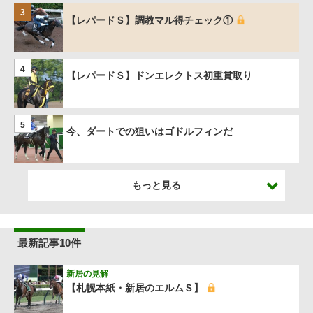
3
【レパードＳ】調教マル得チェック①
4
【レパードＳ】ドンエレクトス初重賞取り
5
今、ダートでの狙いはゴドルフィンだ
もっと見る
最新記事10件
新居の見解
【札幌本紙・新居のエルムＳ】