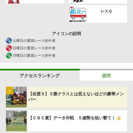
レスＱ
アイコンの説明
土曜日の重賞レース的中者
日曜日の重賞レース的中者
月曜日の重賞レース的中者
アクセスランキング
週間
1
【佐渡Ｓ】３勝クラスとは思えないほどの豪華メン
バー
2
【ＣＢＣ賞】データ作戦 ５歳勢を狙い撃て！