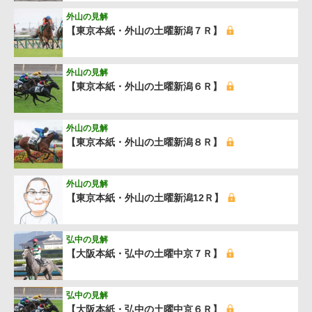
外山の見解
【東京本紙・外山の土曜新潟７Ｒ】
外山の見解
【東京本紙・外山の土曜新潟６Ｒ】
外山の見解
【東京本紙・外山の土曜新潟８Ｒ】
外山の見解
【東京本紙・外山の土曜新潟12Ｒ】
弘中の見解
【大阪本紙・弘中の土曜中京７Ｒ】
弘中の見解
【大阪本紙・弘中の土曜中京６Ｒ】