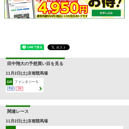
田中翔大の予想買い目を見る
11月2日(土)京都競馬場
ファンタジーＳ
11R
馬単
3単
関連レース
11月2日(土)京都競馬場