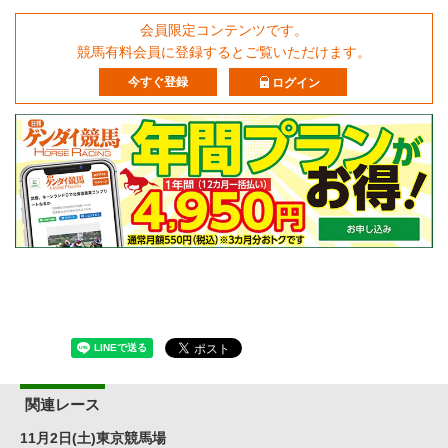
会員限定コンテンツです。
競馬有料会員に登録するとご覧いただけます。
今すぐ登録
ログイン
関連レース
11月2日(土)東京競馬場