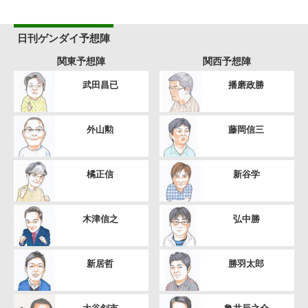
日刊ゲンダイ予想陣
関東予想陣
関西予想陣
武田昌已
播磨政勝
外山勲
藤岡信三
橘正信
新谷学
木津信之
弘中勝
新居哲
勝羽太郎