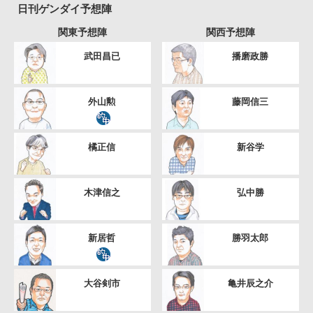
日刊ゲンダイ予想陣
関東予想陣
関西予想陣
武田昌已
播磨政勝
外山勲
藤岡信三
橘正信
新谷学
木津信之
弘中勝
新居哲
勝羽太郎
大谷剣市
亀井辰之介