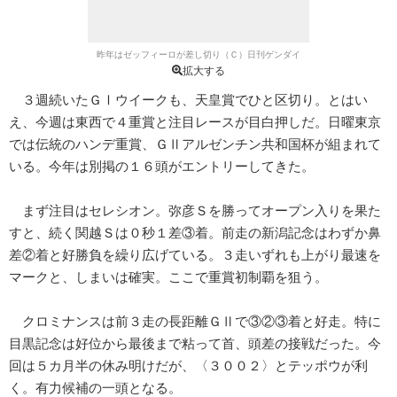
昨年はゼッフィーロが差し切り（Ｃ）日刊ゲンダイ
拡大する
３週続いたＧⅠウイークも、天皇賞でひと区切り。とはい
え、今週は東西で４重賞と注目レースが目白押しだ。日曜東京
では伝統のハンデ重賞、ＧⅡアルゼンチン共和国杯が組まれて
いる。今年は別掲の１６頭がエントリーしてきた。
まず注目はセレシオン。弥彦Ｓを勝ってオープン入りを果た
すと、続く関越Ｓは０秒１差③着。前走の新潟記念はわずか鼻
差②着と好勝負を繰り広げている。３走いずれも上がり最速を
マークと、しまいは確実。ここで重賞初制覇を狙う。
クロミナンスは前３走の長距離ＧⅡで③②③着と好走。特に
目黒記念は好位から最後まで粘って首、頭差の接戦だった。今
回は５カ月半の休み明けだが、〈３００２〉とテッポウが利
く。有力候補の一頭となる。