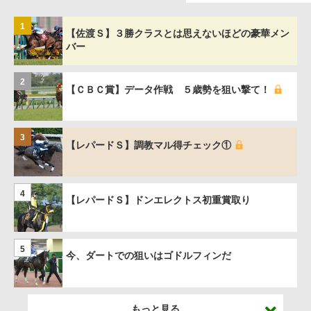
1
【佐渡Ｓ】３勝クラスとは思えないほどの豪華メン
バー
2
【ＣＢＣ賞】データ作戦 ５歳勢を狙い撃て！
3
【レパードＳ】調教マル得チェック①
4
【レパードＳ】ドンエレクトス初重賞取り
5
今、ダートでの狙いはゴドルフィンだ
もっと見る