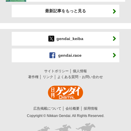
最新記事をもっと見る
gendai_keiba
gendai.race
サイトポリシー
個人情報
著作権
リンク
よくある質問・お問い合わせ
広告掲載について
会社概要
採用情報
Copyright © Nikkan Gendai. All Rights Reserved.