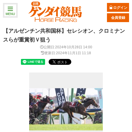
ログイン
MENU
会員登録
【アルゼンチン共和国杯】セレシオン、クロミナン
スらが重賞初Ｖ狙う
公開日:2024年10月28日 14:00
更新日:2024年11月1日 11:18