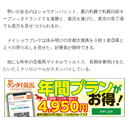
勢いがあるのはショウナンバシット。夏の札幌で札幌日経オ
ープン→タイランドＣを連勝と、復活を遂げた。東京の長丁場
でも底力を見せつけられるか。
メイショウブレゲは休み明けの京都大賞典を０秒１差③着と
上々の滑り出しを見せた。好勝負が期待できる。
他にも昨年の②着馬マイネルウィルトス、長期休養明けをた
たいたミクソロジーらがスタンバイしている。