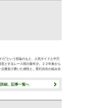
ドだ”という持論のもと、人気サイドと中穴
得意とするレース部の最年少。２２年春から
一点勝負で磨いた感性と、変幻自在の組み合
者詳細、記事一覧へ