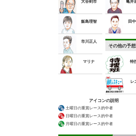
大谷剣市
亀井
飯島理智
田中
市川正人
その他の予想
マリナ
特
レ
アイコンの説明
土曜日の重賞レース的中者
日曜日の重賞レース的中者
月曜日の重賞レース的中者