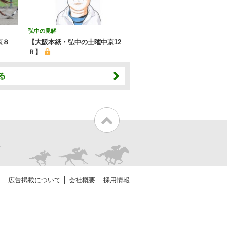
弘中の見解
京８
【大阪本紙・弘中の土曜中京12
Ｒ】
る
せ
広告掲載について
会社概要
採用情報