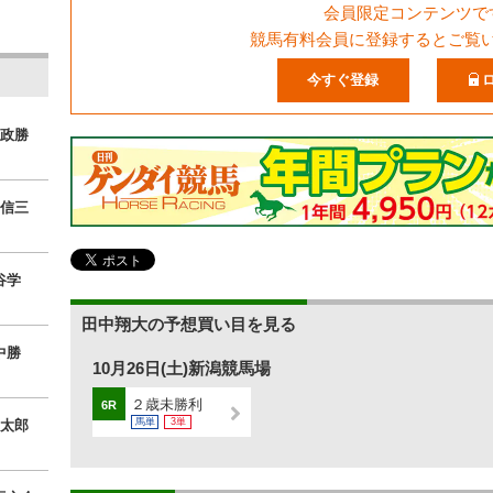
会員限定コンテンツで
競馬有料会員に登録するとご覧
今すぐ登録
政勝
信三
谷学
田中翔大の予想買い目を見る
中勝
10月26日(土)新潟競馬場
２歳未勝利
6R
馬単
3単
太郎