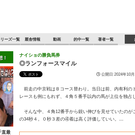
シリーズ一覧
厩舎情報
動画
的中一覧
著者一覧
ナイショの勝負馬券
想！
◎ランフォースマイル
公開日:2024年10月2
前走の中京戦はＢコース替わり。当日は前、内有利の
レースも例にもれず、４角５番手以内の馬が上位を独占
そんな中、４角12番手から鋭い伸びを見せていたのが
の34秒４。０秒３差の④着は高く評価していい。…
千直最