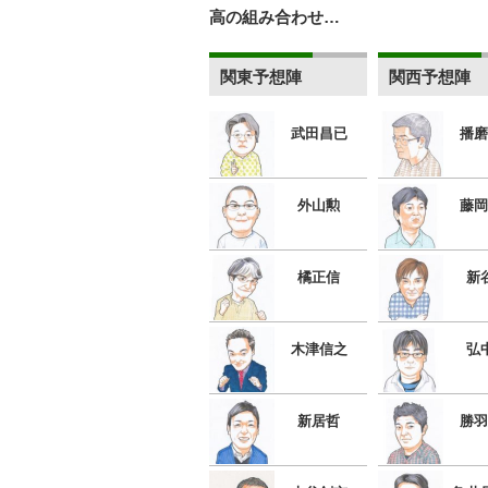
高の組み合わせ…
関東予想陣
関西予想陣
武田昌已
播磨
外山勲
藤岡
橘正信
新
木津信之
弘
新居哲
勝羽