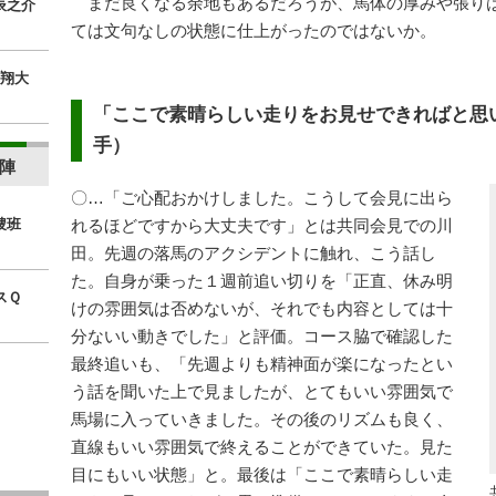
まだ良くなる余地もあるだろうが、馬体の厚みや張り
辰之介
ては文句なしの状態に仕上がったのではないか。
翔大
「ここで素晴らしい走りをお見せできればと思
手）
陣
〇…「ご心配おかけしました。こうして会見に出ら
捜班
れるほどですから大丈夫です」とは共同会見での川
田。先週の落馬のアクシデントに触れ、こう話し
た。自身が乗った１週前追い切りを「正直、休み明
スＱ
けの雰囲気は否めないが、それでも内容としては十
分ないい動きでした」と評価。コース脇で確認した
最終追いも、「先週よりも精神面が楽になったとい
う話を聞いた上で見ましたが、とてもいい雰囲気で
馬場に入っていきました。その後のリズムも良く、
直線もいい雰囲気で終えることができていた。見た
目にもいい状態」と。最後は「ここで素晴らしい走