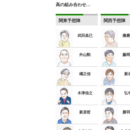
高の組み合わせ…
関東予想陣
関西予想陣
武田昌已
播磨
外山勲
藤岡
橘正信
新
木津信之
弘
新居哲
勝羽