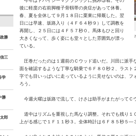
今年はドバイシーマクラシックに挑み③着。その
後に軽度の右前脚種子骨靱帯の炎症があって休養。
春、夏を全休して９月１８日に栗東に帰厩した。翌
日には早速、坂路入り（４Ｆ６４秒９）して調教を
再開し、２５日には４Ｆ５７秒０。馬体もひと回り
政勝
大きくなって、歩く姿にも堂々とした雰囲気が漂っ
ている。
信三
圧巻だったのは１週前のＣウッド追いだ。川田に派手
面を確認するような丁寧な騎乗で６Ｆ８０秒２、ラスト
字でも目いっぱいに走っているように見せないのは、フ
谷学
ろう。
中勝
今週火曜は坂路で流して、けさは助手がまたがってＣ
道中はリズムを重視した馬なり調整。それでも残り１
太郎
上がる感じで１Ｆ１１秒３。全体時計は６Ｆ８５秒５―