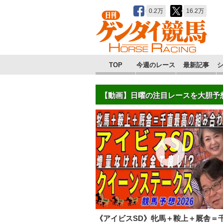
0.2万
16.2万
TOP
今週のレース
最新記事
【動画】日曜の注目レースを大胆予
《アイビスSD》牝馬＋鞍上＋厩舎＝