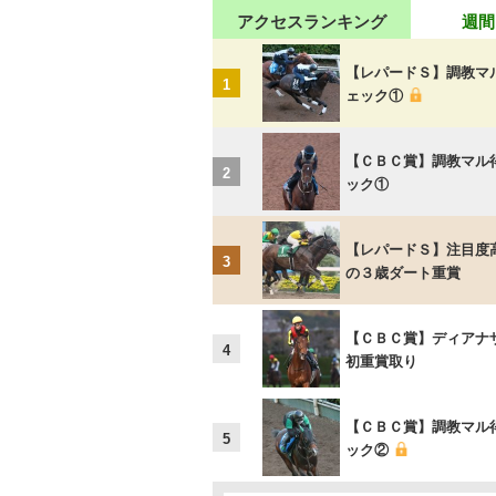
アクセスランキング
週間
【レパードＳ】調教マ
1
ェック①
【ＣＢＣ賞】調教マル
2
ック①
【レパードＳ】注目度
3
の３歳ダート重賞
【ＣＢＣ賞】ディアナ
4
初重賞取り
【ＣＢＣ賞】調教マル
5
ック②