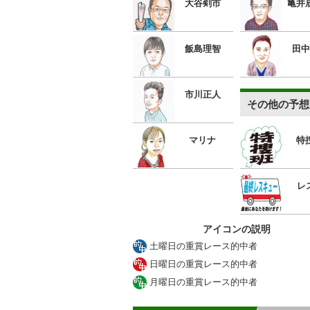
大谷剣市
亀井
飯島理智
田中
市川正人
その他の予想
マリナ
特
レ
アイコンの説明
土曜日の重賞レース的中者
日曜日の重賞レース的中者
月曜日の重賞レース的中者