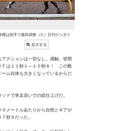
水曜は助手で最終調整（Ｃ）日刊ゲンダイ
拡大する
なアクションは一切なし。感触、状態
２Ｆは１１秒１―１０秒８！ この数
ォーム自体も大きくなっているからだ
ウッドで単走追いでの総仕上げだ。
００メートルあたりから自然とギアが
３７秒９だった。