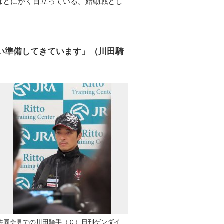
はとにかく目立っている。始動戦とし
い準備してきています」（川田騎
共同会見での川田騎手（Ｃ）日刊ゲンダイ