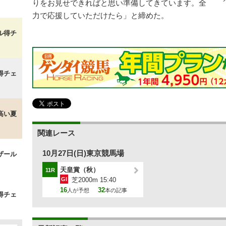
りをお見せできればと思い準備してきています。全
力で応援していただけたら」と締めた。
ル得チ
得チェ
高い夏
関連レース
10月27日(日)東京競馬場
ザール
天皇賞（秋）
11R
GI
芝2000m 15:40
16
32
人が予想
本の記事
得チェ