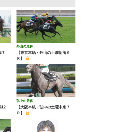
外山の見解
潟７
【東京本紙・外山の土曜新潟６
Ｒ】
弘中の見解
12
【大阪本紙・弘中の土曜中京７
Ｒ】