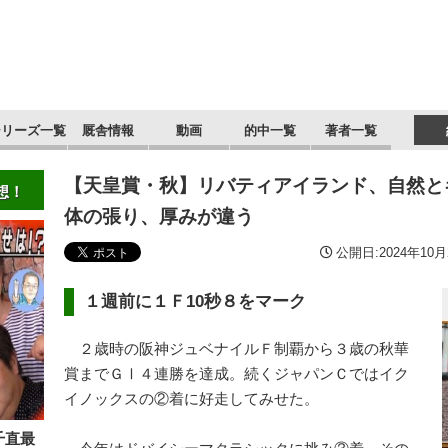
シリーズ一覧
厩舎情報
動画
的中一覧
著者一覧
【天皇賞・秋】リバティアイランド、自然
想！
体の張り、厚みが違う
公開日:2024年10月2
１週前に１Ｆ10秒８をマーク
２歳時の阪神ジュベナイルＦ制覇から３歳の秋華
賞までＧⅠ４連勝を達成。続くジャパンＣではイク
イノックスの②着に好走してみせた。
千直最