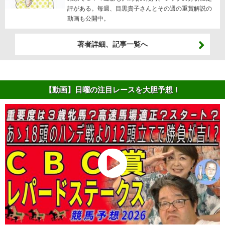
評がある。毎週、目黒貴子さんとその週の重賞解説の
動画も公開中。
著者詳細、記事一覧へ
【動画】日曜の注目レースを大胆予想！