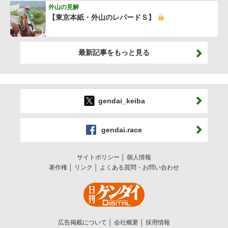
外山の見解
【東京本紙・外山のレパードＳ】
最新記事をもっと見る
gendai_keiba
gendai.race
サイトポリシー
個人情報
著作権
リンク
よくある質問・お問い合わせ
広告掲載について
会社概要
採用情報