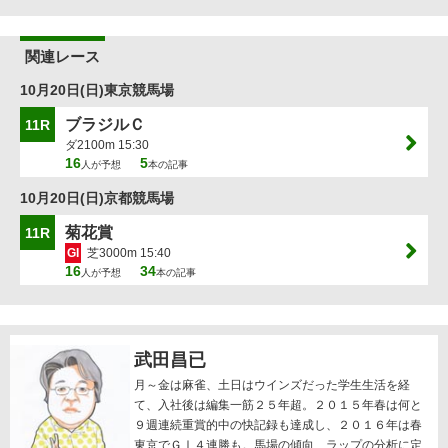
関連レース
10月20日(日)東京競馬場
ブラジルＣ
11R
ダ2100m 15:30
16
5
人が予想
本の記事
10月20日(日)京都競馬場
菊花賞
11R
GI
芝3000m 15:40
16
34
人が予想
本の記事
武田昌已
月～金は麻雀、土日はウインズだった学生生活を経
て、入社後は編集一筋２５年超。２０１５年春は何と
９週連続重賞的中の快記録も達成し、２０１６年は春
東京でＧⅠ４連勝も。馬場の傾向、ラップの分析に定