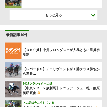
もっと見る
最新記事10件
【ＣＢＣ賞】中井フロムダスクが人馬ともに重賞初
制覇
【レパードＳ】チェリヴェントが１勝クラス勝ちか
ら連勝…
2027クラシックへの道
【中京２Ｒ・２歳新馬】レニュアージュ 牝・藤原
英昭厩舎
あの馬は今こうしている