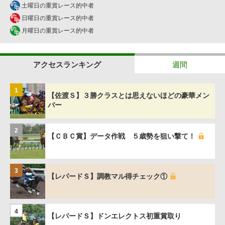
土曜日の重賞レース的中者
日曜日の重賞レース的中者
月曜日の重賞レース的中者
アクセスランキング
週間
1
【佐渡Ｓ】３勝クラスとは思えないほどの豪華メン
バー
2
【ＣＢＣ賞】データ作戦 ５歳勢を狙い撃て！
3
【レパードＳ】調教マル得チェック①
4
【レパードＳ】ドンエレクトス初重賞取り