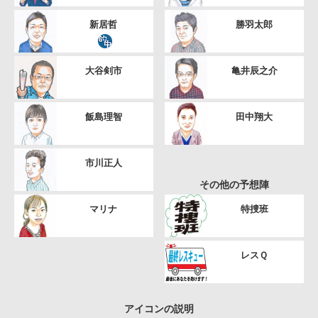
新居哲
勝羽太郎
大谷剣市
亀井辰之介
飯島理智
田中翔大
市川正人
その他の予想陣
マリナ
特捜班
レスＱ
アイコンの説明