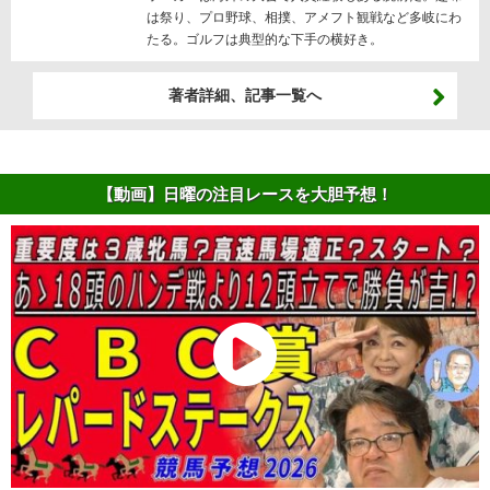
は祭り、プロ野球、相撲、アメフト観戦など多岐にわ
たる。ゴルフは典型的な下手の横好き。
著者詳細、記事一覧へ
【動画】日曜の注目レースを大胆予想！