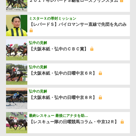
２０１７年レパードＳ覇者ローズプリンスダム
ミスターＸの帯封ミッション
【レパードＳ】パイロマンサー直線で先団を丸のみ
弘中の見解
【大阪本紙・弘中のＣＢＣ賞】
弘中の見解
【大阪本紙・弘中の日曜中京６Ｒ】
弘中の見解
【大阪本紙・弘中の日曜中京８Ｒ】
最終レスキュー 最後にアナタを助…
【レスキュー隊の日曜競馬コラム・中京12Ｒ】