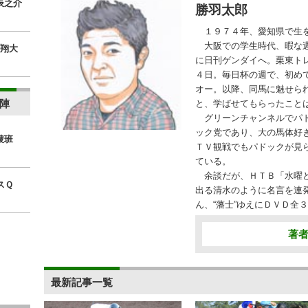
辰之介
勝羽太郎
１９７４年、愛知県で生を
大阪での学生時代、暇な週
翔大
に日刊ゲンダイへ。栗東ト
４日。毎日杯の週で、初め
オー。以降、同馬に魅せら
陣
と、学ばせてもらったこと
グリーンチャンネルでパド
ック党であり、大の馬体好
捜班
ＴＶ観戦でもパドックが見
ている。
余談だが、ＨＴＢ「水曜ど
スＱ
出る清水のように名言を連
ん、“藩士”ゆえにＤＶＤ全
著
最新記事一覧