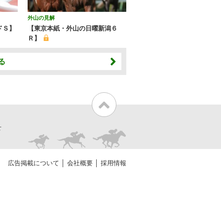
外山の見解
ドＳ】
【東京本紙・外山の日曜新潟６
Ｒ】
る
せ
広告掲載について
会社概要
採用情報