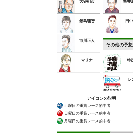
大谷剣市
亀井
飯島理智
田中
市川正人
その他の予想
マリナ
特
レ
アイコンの説明
土曜日の重賞レース的中者
日曜日の重賞レース的中者
月曜日の重賞レース的中者