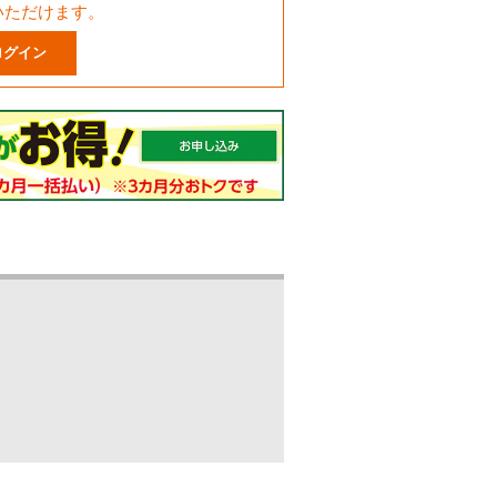
いただけます。
ログイン