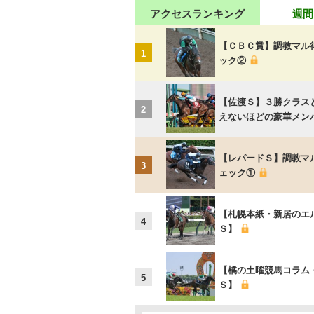
アクセスランキング
週間
【ＣＢＣ賞】調教マル
1
ック②
【佐渡Ｓ】３勝クラス
2
えないほどの豪華メン
【レパードＳ】調教マ
3
ェック①
【札幌本紙・新居のエ
4
Ｓ】
【橘の土曜競馬コラム
5
Ｓ】