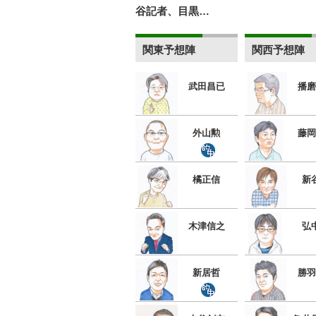
谷記者、目黒…
関東予想陣
関西予想陣
武田昌已
播磨
外山勲
藤岡
橘正信
新
木津信之
弘
新居哲
勝羽