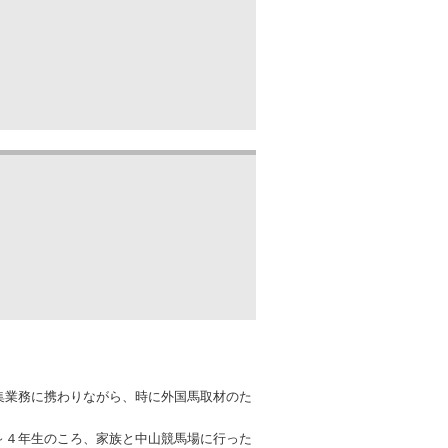
業務に携わりながら、時に外国馬取材のた
４年生のころ、家族と中山競馬場に行った