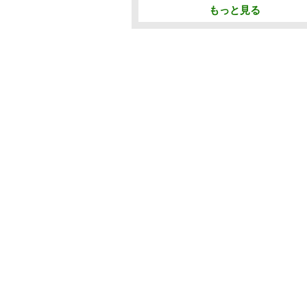
もっと見る