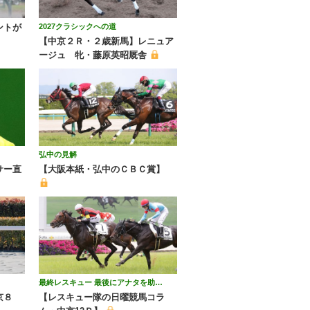
ントが
2027クラシックへの道
【中京２Ｒ・２歳新馬】レニュア
ージュ 牝・藤原英昭厩舎
弘中の見解
サー直
【大阪本紙・弘中のＣＢＣ賞】
最終レスキュー 最後にアナタを助…
京８
【レスキュー隊の日曜競馬コラ