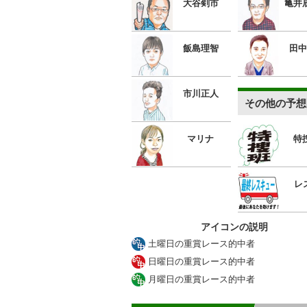
大谷剣市
亀井
飯島理智
田中
市川正人
その他の予想
マリナ
特
レ
アイコンの説明
土曜日の重賞レース的中者
日曜日の重賞レース的中者
月曜日の重賞レース的中者