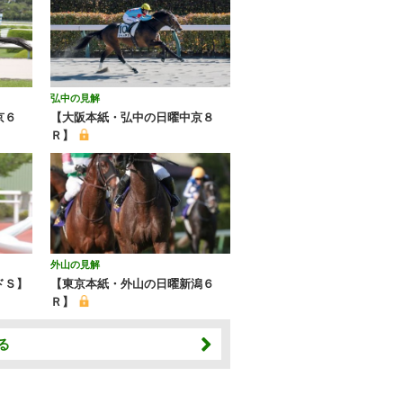
弘中の見解
京６
【大阪本紙・弘中の日曜中京８
Ｒ】
外山の見解
ドＳ】
【東京本紙・外山の日曜新潟６
Ｒ】
る