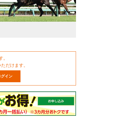
す。
いただけます。
ログイン