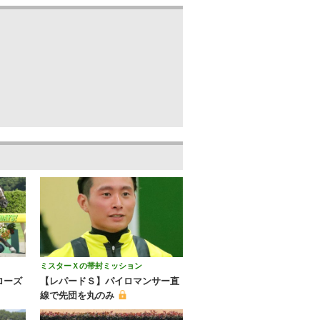
ミスターＸの帯封ミッション
ローズ
【レパードＳ】パイロマンサー直
線で先団を丸のみ