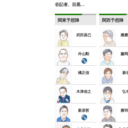
谷記者、目黒…
関東予想陣
関西予想陣
武田昌已
播磨
外山勲
藤岡
橘正信
新
木津信之
弘
新居哲
勝羽