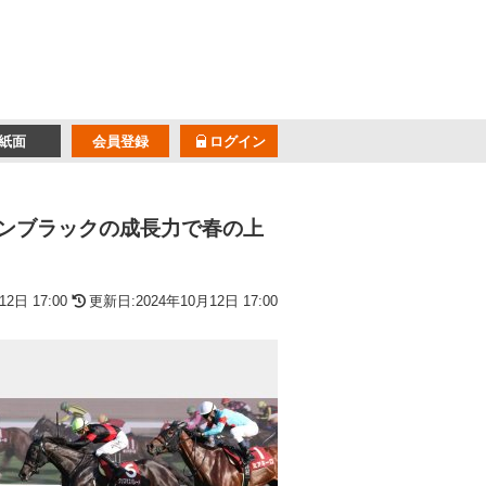
紙面
会員登録
ログイン
ンブラックの成長力で春の上
2日 17:00
更新日:2024年10月12日 17:00