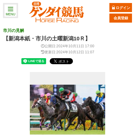
ログイン
MENU
会員登録
市川の見解
【新潟本紙・市川の土曜新潟10Ｒ】
公開日:2024年10月11日 17:00
更新日:2024年10月12日 11:07