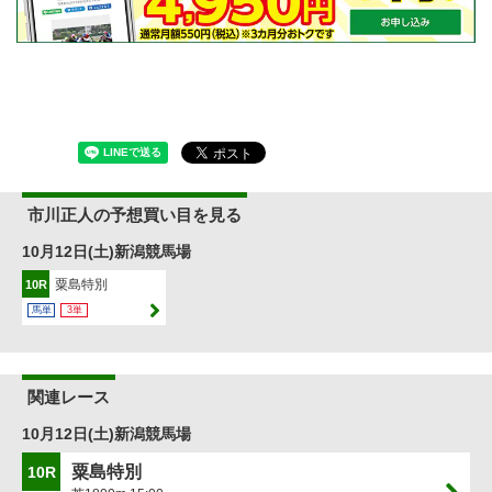
市川正人の予想買い目を見る
10月12日(土)新潟競馬場
粟島特別
10R
馬単
3単
関連レース
10月12日(土)新潟競馬場
粟島特別
10R