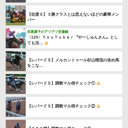
【佐渡Ｓ】３勝クラスとは思えないほどの豪華メン
バー
目黒貴子のアツアツ交遊録
〈124〉ＹｏｕＴｕｂｅｒ〝やーしゅんさん〟とし
ても活…
【レパードＳ】メルカントゥール杉山晴流の攻め馬
をこな…
【レパードＳ】調教マル得チェック①
【レパードＳ】調教マル得チェック②