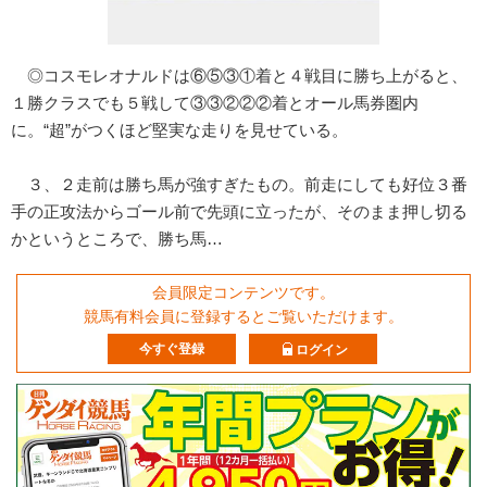
◎コスモレオナルドは⑥⑤③①着と４戦目に勝ち上がると、
１勝クラスでも５戦して③③②②②着とオール馬券圏内
に。“超”がつくほど堅実な走りを見せている。
３、２走前は勝ち馬が強すぎたもの。前走にしても好位３番
手の正攻法からゴール前で先頭に立ったが、そのまま押し切る
かというところで、勝ち馬…
会員限定コンテンツです。
競馬有料会員に登録するとご覧いただけます。
今すぐ登録
ログイン