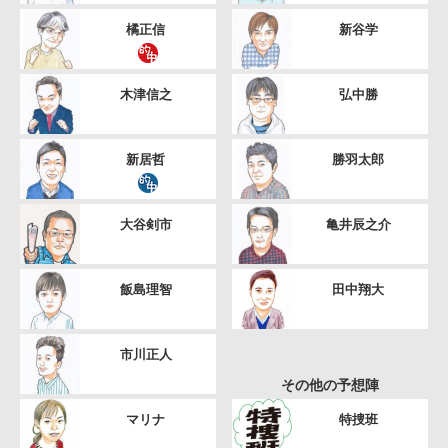
橘正信
新谷学
木津信之
弘中勝
新居哲
勝羽太郎
大谷剣市
亀井辰之介
飯島理智
田中翔大
市川正人
その他の予想陣
マリナ
特捜班