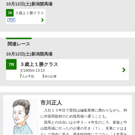
10月12日(土)新潟競馬場
３歳上１勝クラス
7R
馬単
関連レース
10月12日(土)新潟競馬場
３歳上１勝クラス
7R
ダ1800m 13:15
7
1
人が予想
本の記事
市川正人
入社１３年目で普段は編集業務に携わりながら、時
に外国馬取材のため競馬場へ通うことも。
競馬との出合いは小学３～４年生のころ、家族と中
山競馬場に行ったのが運の尽き（？）。見事にドはま
りして現在に至る。週末特別版にてコラム「人気馬を