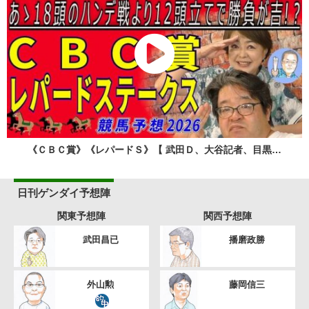
《ＣＢＣ賞》《レパードＳ》【 武田Ｄ、大谷記者、目黒…
日刊ゲンダイ予想陣
関東予想陣
関西予想陣
武田昌已
播磨政勝
外山勲
藤岡信三