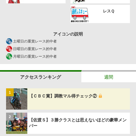
レスＱ
アイコンの説明
土曜日の重賞レース的中者
日曜日の重賞レース的中者
月曜日の重賞レース的中者
アクセスランキング
週間
1
【ＣＢＣ賞】調教マル得チェック②
2
【佐渡Ｓ】３勝クラスとは思えないほどの豪華メン
バー