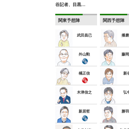
谷記者、目黒…
関東予想陣
関西予想陣
武田昌已
播磨
外山勲
藤岡
橘正信
新
木津信之
弘
新居哲
勝羽