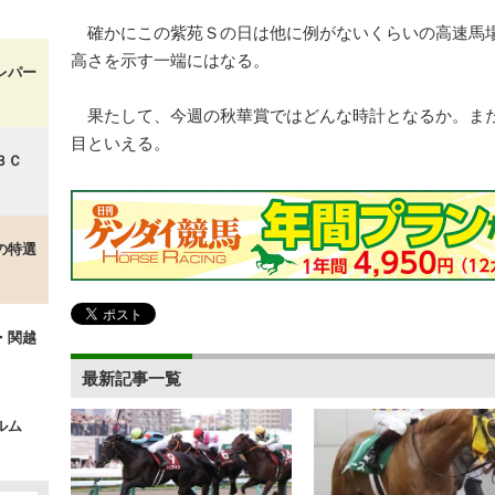
確かにこの紫苑Ｓの日は他に例がないくらいの高速馬
高さを示す一端にはなる。
レパー
果たして、今週の秋華賞ではどんな時計となるか。ま
目といえる。
ＢＣ
の特選
・関越
最新記事一覧
ルム