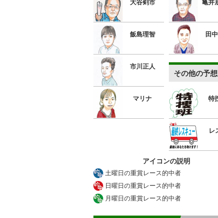
大谷剣市
亀井
飯島理智
田中
市川正人
その他の予想
マリナ
特
レ
アイコンの説明
土曜日の重賞レース的中者
日曜日の重賞レース的中者
月曜日の重賞レース的中者