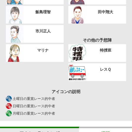
飯島理智
田中翔大
市川正人
その他の予想陣
マリナ
特捜班
レスＱ
アイコンの説明
土曜日の重賞レース的中者
日曜日の重賞レース的中者
月曜日の重賞レース的中者