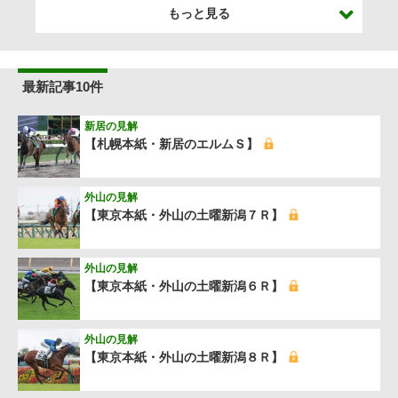
もっと見る
最新記事10件
新居の見解
【札幌本紙・新居のエルムＳ】
外山の見解
【東京本紙・外山の土曜新潟７Ｒ】
外山の見解
【東京本紙・外山の土曜新潟６Ｒ】
外山の見解
【東京本紙・外山の土曜新潟８Ｒ】