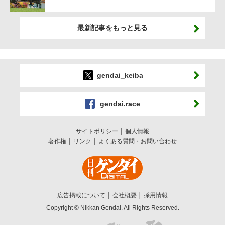
最新記事をもっと見る
gendai_keiba
gendai.race
サイトポリシー
個人情報
著作権
リンク
よくある質問・お問い合わせ
広告掲載について
会社概要
採用情報
Copyright © Nikkan Gendai. All Rights Reserved.