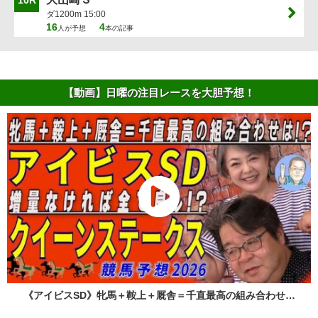
ダ1200m 15:00
16
4
人が予想
本の記事
【動画】日曜の注目レースを大胆予想！
《アイビスSD》牝馬＋鞍上＋厩舎＝千直最高の組み合わせ…