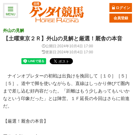
ログイン
MENU
会員登録
外山の見解
【土曜東京２Ｒ】外山の見解と厳選！厩舎の本音
公開日:2024年10月4日 17:00
更新日:2024年10月4日 17:00
ナインオブレターの初戦は出負けを挽回して［１０］［５］
［５］。道中で脚を使いながらも、直線はしっかり伸びて圏内
まで差し込む好内容だった。「距離はもう少しあってもいいか
なという印象だった」とは陣営。１Ｆ延長の今回はさらに前進
だ。
【厳選！厩舎の本音】