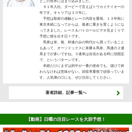
とこの世界にはまり込みました。
９１年入社。ダービーで言えばトウカイテイオーの
年です。キャリアは３０年に。
予想は取材の感触とレース内容を重視。１３年秋に
東京本紙になってからは、後者に重きを置くようにな
ってきました。レース＆パトロールビデオ見まくりで
予想に精を出す日々です。
馬券は単、複、枠連のみの時代から買っていること
もあって、オーソドックスに単勝＆馬単、馬連の２連
系までが多いですね。３連単は自信がある時に頭固定
で、というパターンです。
本紙だけにまずは的中が一番の使命でも、儲けて終
わらなければ意味がない。回収率重視で頑張っていま
す。人気薄の◎にも、ぜひ注目してください。
著者詳細、記事一覧へ
【動画】日曜の注目レースを大胆予想！