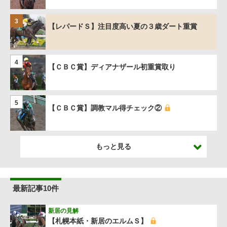
3
【レパードＳ】注目度高い夏の３歳ダート重賞
4
【ＣＢＣ賞】ディアナザール初重賞取り
5
【ＣＢＣ賞】調教マル得チェック②
もっと見る
最新記事10件
新居の見解
【札幌本紙・新居のエルムＳ】