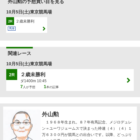
外山勲の予想買い目を見る
10月5日(土)東京競馬場
２歳未勝利
2R
馬単
関連レース
10月5日(土)東京競馬場
２歳未勝利
2R
ダ1400m 10:45
7
1
人が予想
本の記事
外山勲
１９６８年生まれ。８７年有馬記念、メジロデュレ
ン＝ユーワジェームスで決まった枠連（４）（４）１
万６３００円が競馬との出合いです。以降、どっぷり