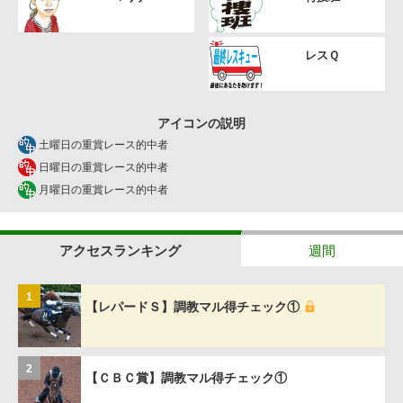
レスＱ
アイコンの説明
土曜日の重賞レース的中者
日曜日の重賞レース的中者
月曜日の重賞レース的中者
アクセスランキング
週間
1
【レパードＳ】調教マル得チェック①
2
【ＣＢＣ賞】調教マル得チェック①