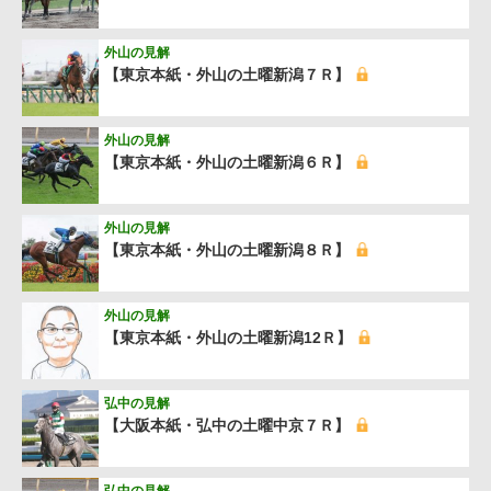
外山の見解
【東京本紙・外山の土曜新潟７Ｒ】
外山の見解
【東京本紙・外山の土曜新潟６Ｒ】
外山の見解
【東京本紙・外山の土曜新潟８Ｒ】
外山の見解
【東京本紙・外山の土曜新潟12Ｒ】
弘中の見解
【大阪本紙・弘中の土曜中京７Ｒ】
弘中の見解