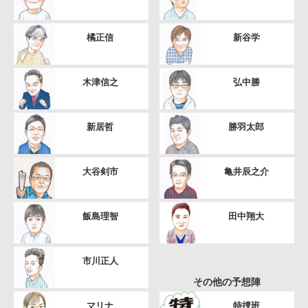
橘正信
新谷学
木津信之
弘中勝
新居哲
勝羽太郎
大谷剣市
亀井辰之介
飯島理智
田中翔大
市川正人
その他の予想陣
マリナ
特捜班