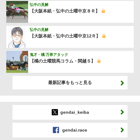
弘中の見解
【大阪本紙・弘中の土曜中京８Ｒ】
弘中の見解
【大阪本紙・弘中の土曜中京12Ｒ】
鬼才・橘 万券アタック
【橘の土曜競馬コラム・関越Ｓ】
最新記事をもっと見る
gendai_keiba
gendai.race