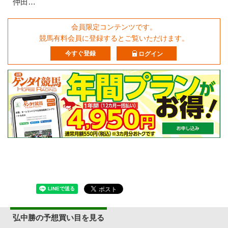
仲田…
会員限定コンテンツです。
競馬有料会員に登録するとご覧いただけます。
今すぐ登録
ログイン
弘中勝の予想買い目を見る