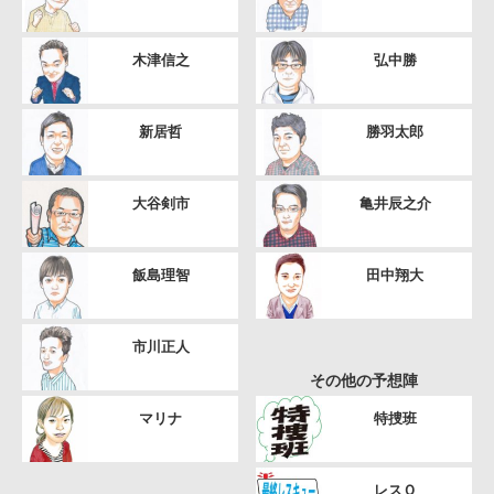
木津信之
弘中勝
新居哲
勝羽太郎
大谷剣市
亀井辰之介
飯島理智
田中翔大
市川正人
その他の予想陣
マリナ
特捜班
レスＱ