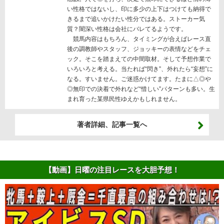
い性格ではないし、印に多少の上下はつけても納得で
きるまで追いかけたい性分ではある。ストーカー気
質？闇深い性格は会社にバレてるようです。
競馬内容はもちろん、タイミングが合えばレース直
後の調教師やスタッフ、ジョッキーの表情などをチェ
ック。そこを踏まえての中間取材。そして予想作業で
いろいろと考える。当たれば“閃き”、外れたら“妄想”に
なる。すいません。ご迷惑かけてます。たまに△◎や
◎無印での決着で外れなど“惜しい”パターンも多い。生
まれ育った某県民性ゆえかもしれません。
著者詳細、記事一覧へ
【動画】日曜の注目レースを大胆予想！