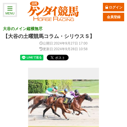
ログイン
MENU
会員登録
大谷のメイン縦横無尽
【大谷の土曜競馬コラム・シリウスＳ】
公開日:2024年9月27日 17:00
更新日:2024年9月28日 10:58