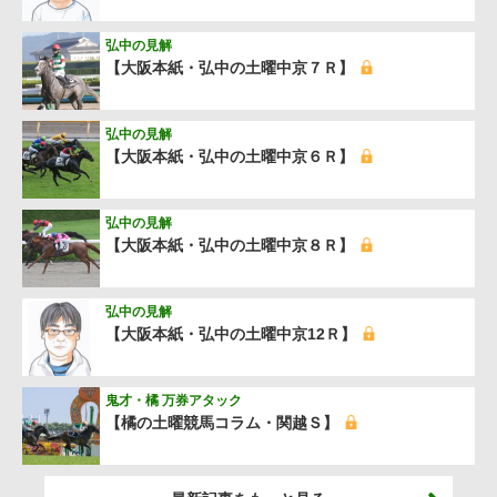
弘中の見解
【大阪本紙・弘中の土曜中京７Ｒ】
弘中の見解
【大阪本紙・弘中の土曜中京６Ｒ】
弘中の見解
【大阪本紙・弘中の土曜中京８Ｒ】
弘中の見解
【大阪本紙・弘中の土曜中京12Ｒ】
鬼才・橘 万券アタック
【橘の土曜競馬コラム・関越Ｓ】