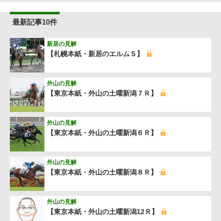
最新記事10件
新居の見解
【札幌本紙・新居のエルムＳ】
外山の見解
【東京本紙・外山の土曜新潟７Ｒ】
外山の見解
【東京本紙・外山の土曜新潟６Ｒ】
外山の見解
【東京本紙・外山の土曜新潟８Ｒ】
外山の見解
【東京本紙・外山の土曜新潟12Ｒ】