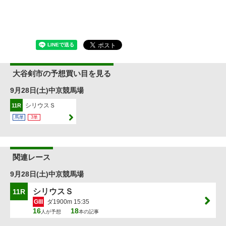
大谷剣市の予想買い目を見る
9月28日(土)中京競馬場
シリウスＳ
11R
馬単
3単
関連レース
9月28日(土)中京競馬場
シリウスＳ
11R
GIII
ダ1900m 15:35
16
18
人が予想
本の記事