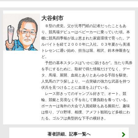
大谷剣市
Ｂ型の虎党。父が元専門紙の記者だったこともあ
り、競馬場デビューはベビーカーに乗っていた頃。本
棚に競馬四季報が並ぶ恵まれた家庭環境で育った。ア
ルバイトを経て２０００年に入社。０３年夏から美浦
トレセンに通い始め、担当は堀、相沢、鈴木伸厩舎な
ど。
予想の基本スタンスは“いかに儲けるか”。当たり馬券
を手にするために、取材で得た情報だけでなく、デー
タ、馬場、展開、血統とありとあらゆる手段を駆使。
人気馬のアラ探しより、一点突破の強力な武器を持つ
伏兵を見つけることに血道を上げている。
レース部きってのギャンブル好きで、オート、競
輪、競艇と見境なく手を出して勝負勘を養っている。
ポーカーは海外の大会で入賞経験もある腕前だ。趣味
は祭り、プロ野球、相撲、アメフト観戦など多岐にわ
たる。ゴルフは典型的な下手の横好き。
著者詳細、記事一覧へ