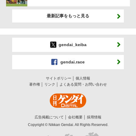
最新記事をもっと見る
gendai_keiba
gendai.race
サイトポリシー
個人情報
著作権
リンク
よくある質問・お問い合わせ
広告掲載について
会社概要
採用情報
Copyright © Nikkan Gendai. All Rights Reserved.