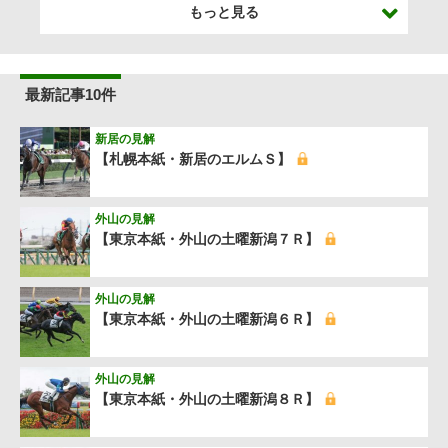
もっと見る
最新記事10件
新居の見解
【札幌本紙・新居のエルムＳ】
外山の見解
【東京本紙・外山の土曜新潟７Ｒ】
外山の見解
【東京本紙・外山の土曜新潟６Ｒ】
外山の見解
【東京本紙・外山の土曜新潟８Ｒ】