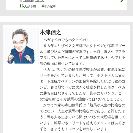
ダ1800m 15:10
16
4
人が予想
本の記事
木津信之
「ベガはベガでもホクトベガ！」
９３年エリザベス女王杯でホクトベガが①着でゴー
ルに飛び込んだ瞬間の実況です。当時、浪人生でフラ
フラしていた自分にとっては衝撃的であり、今でも予
想の根底に根付いています。
ベガはバリバリの良血馬で鞍上が武豊。牝馬３冠に
リーチをかけていました。対して、ホクトベガは父が
ダート血統でベテランの加藤和を配したいぶし銀のコ
ンビ。春２冠でベガに大きく後塵を拝したホクトベガ
に勝ち目はなさそうでしたが、見事にリベンジ。こ
の“逆転劇”こそが競馬の醍醐味ではないでしょうか。
かつて作家の寺山修司氏は「競馬が人生の比喩なの
ではない、人生が競馬の比喩なのである」と評したそ
う。馬も人も生きている間はいつかの大逆転を狙って
います。雑草でもエリートを超えるチャンスはあるは
ずと、きょうもトレセンを奔走しています。