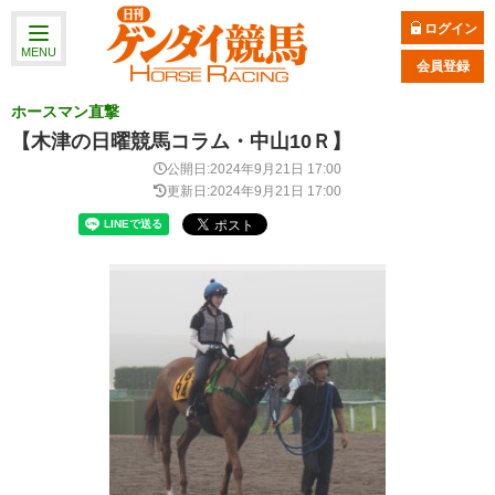
ログイン
MENU
会員登録
ホースマン直撃
【木津の日曜競馬コラム・中山10Ｒ】
公開日:2024年9月21日 17:00
更新日:2024年9月21日 17:00