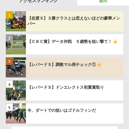
アクセスランキング
週間
1
【佐渡Ｓ】３勝クラスとは思えないほどの豪華メン
バー
2
【ＣＢＣ賞】データ作戦 ５歳勢を狙い撃て！
3
【レパードＳ】調教マル得チェック①
4
【レパードＳ】ドンエレクトス初重賞取り
5
今、ダートでの狙いはゴドルフィンだ