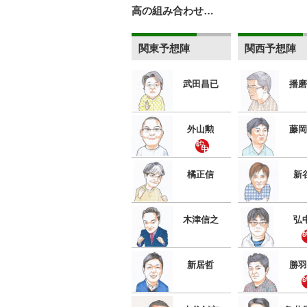
高の組み合わせ…
関東予想陣
関西予想陣
武田昌已
播磨
外山勲
藤岡
橘正信
新
木津信之
弘
新居哲
勝羽