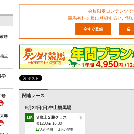
会員限定コンテンツで
競馬有料会員に登録するとご覧
今すぐ登録
政勝
信三
谷学
関連レース
中勝
9月22日(日)中山競馬場
太郎
３歳上２勝クラス
12R
ダ1200m 16:30
17
3
人が予想
本の記事