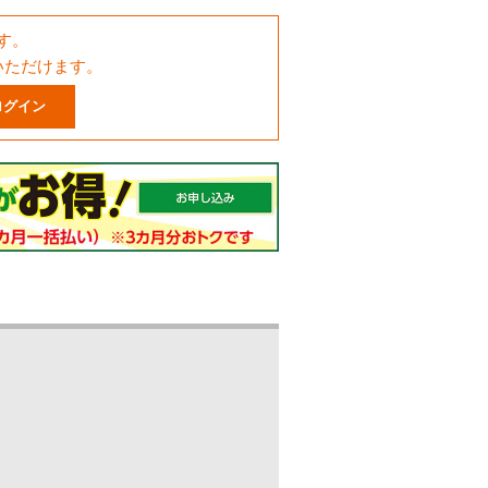
す。
いただけます。
ログイン