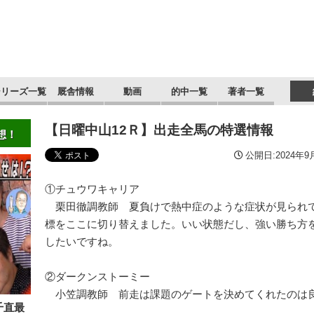
シリーズ一覧
厩舎情報
動画
的中一覧
著者一覧
【日曜中山12Ｒ】出走全馬の特選情報
想！
公開日:2024年9月
①チュウワキャリア
栗田徹調教師 夏負けで熱中症のような症状が見られ
標をここに切り替えました。いい状態だし、強い勝ち方
したいですね。
②ダークンストーミー
小笠調教師 前走は課題のゲートを決めてくれたのは
千直最