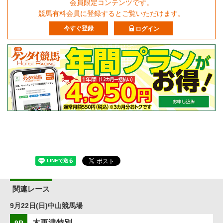
会員限定コンテンツです。
競馬有料会員に登録するとご覧いただけます。
今すぐ登録
ログイン
関連レース
9月22日(日)中山競馬場
木更津特別
9R