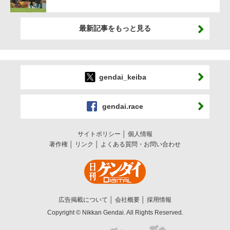
最新記事をもっと見る
gendai_keiba
gendai.race
サイトポリシー
個人情報
著作権
リンク
よくある質問・お問い合わせ
広告掲載について
会社概要
採用情報
Copyright © Nikkan Gendai. All Rights Reserved.