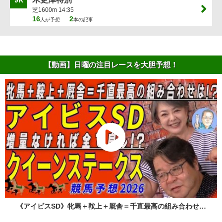
芝1600m 14:35
16
2
人が予想
本の記事
【動画】日曜の注目レースを大胆予想！
《アイビスSD》牝馬＋鞍上＋厩舎＝千直最高の組み合わせ…