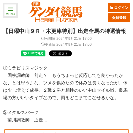
ログイン
MENU
会員登録
【日曜中山９Ｒ・木更津特別】出走全馬の特選情報
公開日:2024年9月21日 17:00
更新日:2024年9月21日 17:00
①ミラビリスマジック
国枝調教師 前走？ もうちょっと反応しても良かったか
な、とは思うよな。ツメを傷めたので休みは長くなったが、体
は少し増えて成長。２戦２勝と相性のいい中山マイル戦。良馬
場の方がいいタイプなので、雨をどこまでこなせるかな。
②メタルスパーク
菊川調教師 近走…