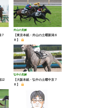
外山の見解
潟７
【東京本紙・外山の土曜新潟６
Ｒ】
弘中の見解
12
【大阪本紙・弘中の土曜中京７
Ｒ】