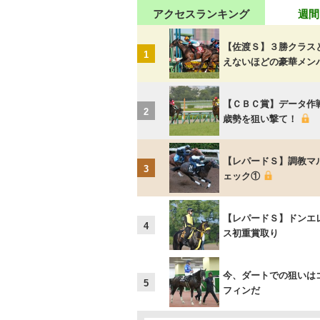
アクセスランキング
週間
【佐渡Ｓ】３勝クラス
1
えないほどの豪華メン
【ＣＢＣ賞】データ作
2
歳勢を狙い撃て！
【レパードＳ】調教マ
3
ェック①
【レパードＳ】ドンエ
4
ス初重賞取り
今、ダートでの狙いは
5
フィンだ