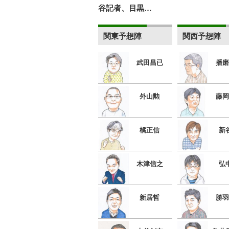
谷記者、目黒…
関東予想陣
関西予想陣
武田昌已
播磨
外山勲
藤岡
橘正信
新
木津信之
弘
新居哲
勝羽