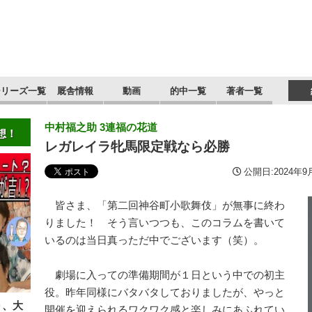
シリーズ一覧
厩舎情報
動画
的中一覧
著者一覧
中村福之助 3連福の花道
想！
レガレイラ牝馬限定戦なら必勝
公開日:2024年9月
皆さま、「第二回神谷町小歌舞伎」が無事に終わ
りました！ そう言いつつも、このコラムを書いて
いるのは当日真っただ中でございます（笑）。
劇場に入っての準備期間が１日という中での初主
役。昨年同様にバタバタしておりましたが、やっと
Ｄ、大
開催を迎えられるワクワク感と楽しみにあふれてい