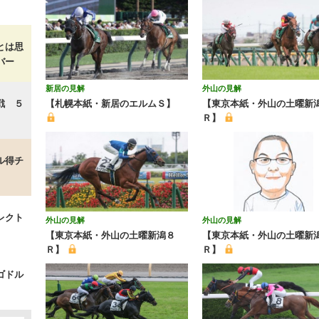
とは思
バー
新居の見解
外山の見解
戦 ５
【札幌本紙・新居のエルムＳ】
【東京本紙・外山の土曜新
Ｒ】
ル得チ
レクト
外山の見解
外山の見解
【東京本紙・外山の土曜新潟８
【東京本紙・外山の土曜新潟
Ｒ】
Ｒ】
ゴドル