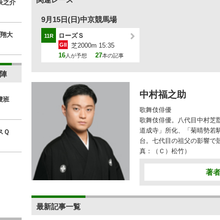
辰之介
9月15日(日)中京競馬場
翔大
ローズＳ
11R
GII
芝2000m 15:35
16
27
人が予想
本の記事
陣
中村福之助
捜班
歌舞伎俳優
歌舞伎俳優。八代目中村芝翫
道成寺」所化、「菊晴勢若
スＱ
台。七代目の祖父の影響で
真：（Ｃ）松竹）
著
最新記事一覧